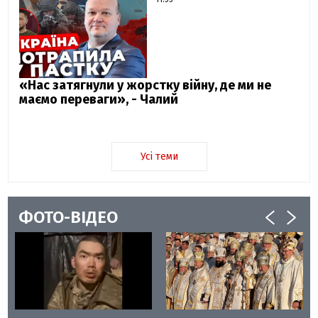
«Нас затягнули у жорстку війну, де ми не
маємо переваги», - Чалий
Усі теми
ФОТО-ВІДЕО