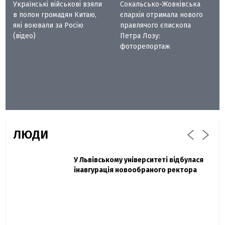
Українські військові взяли
Сокальсько-Жовківська
в полон громадян Китаю,
єпархія отримала нового
які воювали за Росію
правлячого єпископа
(відео)
Петра Лозу:
фоторепортаж
ЛЮДИ
Захисник "Азовсталі" Діанов вдруге
У Львівському університеті відбулася
Павло Дак
одружився та показав фото з весілля
інавгурація новообраного ректора
«Час не лікує, лише притуплює біль»:
сестра загиблого під Бахмутом Воїна з
Буковини розповіла про брата