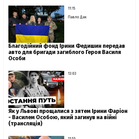
11:15
Павло Дак
Благодійний фонд Ірини Федишин передав
авто для бригади загиблого Героя Василя
Особи
13:03
Як у Львові прощалися з зятем Ірини Фаріон
- Василем Особою, який загинув на війні
(трансляція)
11:55