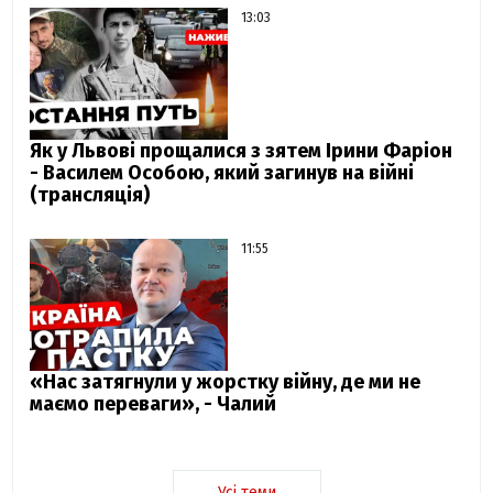
13:03
Як у Львові прощалися з зятем Ірини Фаріон
- Василем Особою, який загинув на війні
(трансляція)
11:55
«Нас затягнули у жорстку війну, де ми не
маємо переваги», - Чалий
Усі теми