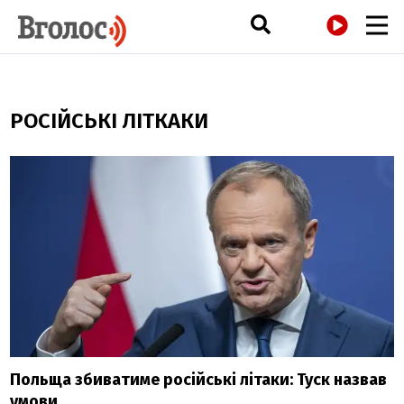
РАДІО
РОСІЙСЬКІ ЛІТКАКИ
Польща збиватиме російські літаки: Туск назвав
умови