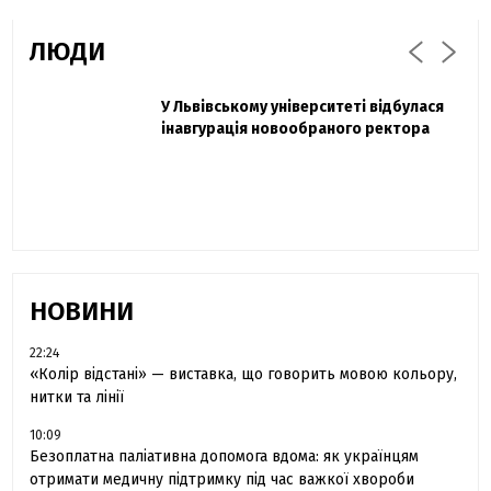
ЛЮДИ
Захисник "Азовсталі" Діанов вдруге
У Львівському університеті відбулася
Павло Дак
одружився та показав фото з весілля
інавгурація новообраного ректора
«Час не лікує, лише притуплює біль»:
сестра загиблого під Бахмутом Воїна з
Буковини розповіла про брата
НОВИНИ
22:24
«Колір відстані» — виставка, що говорить мовою кольору,
нитки та лінії
10:09
Безоплатна паліативна допомога вдома: як українцям
отримати медичну підтримку під час важкої хвороби