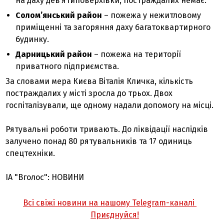
на даху дев’ятиповерхівки, постраждалих немає.
Солом’янський район
– пожежа у нежитловому
приміщенні та загоряння даху багатоквартирного
будинку.
Дарницький район
– пожежа на території
приватного підприємства.
За словами мера Києва Віталія Кличка, кількість
постраждалих у місті зросла до трьох. Двох
госпіталізували, ще одному надали допомогу на місці.
Рятувальні роботи тривають. До ліквідації наслідків
залучено понад 80 рятувальників та 17 одиниць
спецтехніки.
ІА "Вголос": НОВИНИ
Всі свіжі новини на нашому Telegram-каналі
Приєднуйся!