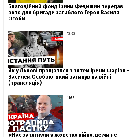
Благодійний фонд Ірини Федишин передав
авто для бригади загиблого Героя Василя
Особи
13:03
Як у Львові прощалися з зятем Ірини Фаріон -
Василем Особою, який загинув на війні
(трансляція)
11:55
«Нас затягнули у жорстку війну, де ми не