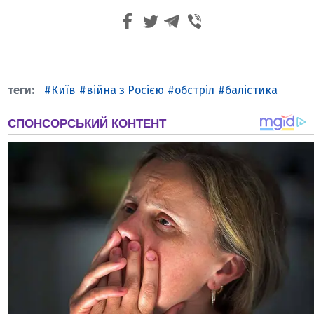
Київ
війна з Росією
обстріл
балістика