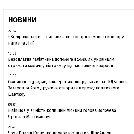
НОВИНИ
22:24
«Колір відстані» — виставка, що говорить мовою кольору,
нитки та лінії
10:09
Безоплатна паліативна допомога вдома: як українцям
отримати медичну підтримку під час важкої хвороби
10:00
Сімейний підряд медіакілерів: як білоруський екс-КДБшник
Захаров та його дружина створили мережу політичного
шантажу
09:01
Відійшов у вічність колишній міський голова Золочева
Ярослав Максимович
21:41
Чому Віталій Юрченко продовжує жити у Швейцарії,