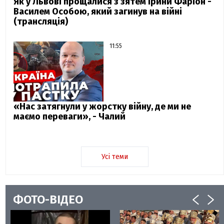
Як у Львові прощалися з зятем Ірини Фаріон -
Василем Особою, який загинув на війні
(трансляція)
11:55
«Нас затягнули у жорстку війну, де ми не
маємо переваги», - Чалий
Усі теми
ФОТО-ВІДЕО