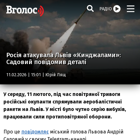
РАДІО
Росія атакувала Львів «Кинджалами»:
Садовий повідомив деталі
11.02.2026 | 15:01 |
Юрій Лящ
У середу, 11 лютого, під час повітряної тривоги
російські окупанти спрямували аеробалістичні
ракети на Львів. У місті було чутно серію вибухів,
працювали сили протиповітряної оборони.
Про це
повідомляє
міський голова Львова Андрій
Садовий у своєму Telegram-каналі.