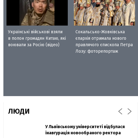
Українські військові взяли
Сокальсько-Жовківська
в полон громадян Китаю, які
єпархія отримала нового
воювали за Росію (відео)
правлячого єпископа Петра
Лозу: фоторепортаж
ЛЮДИ
Захисник "Азовсталі" Діанов вдруге
У Львівському університеті відбулася
Павло Дак
одружився та показав фото з весілля
інавгурація новообраного ректора
«Час не лікує, лише притуплює біль»: