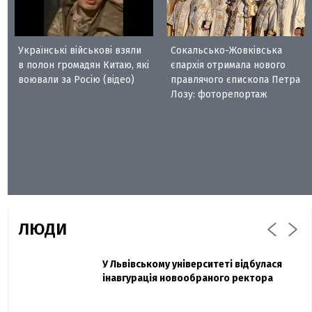
Українські військові взяли
Сокальсько-Жовківська
в полон громадян Китаю, які
єпархія отримала нового
воювали за Росію (відео)
правлячого єпископа Петра
Лозу: фоторепортаж
ЛЮДИ
Захисник "Азовсталі" Діанов вдруге
У Львівському університеті відбулася
Павло Дак
одружився та показав фото з весілля
інавгурація новообраного ректора
«Час не лікує, лише притуплює біль»:
сестра загиблого під Бахмутом Воїна з