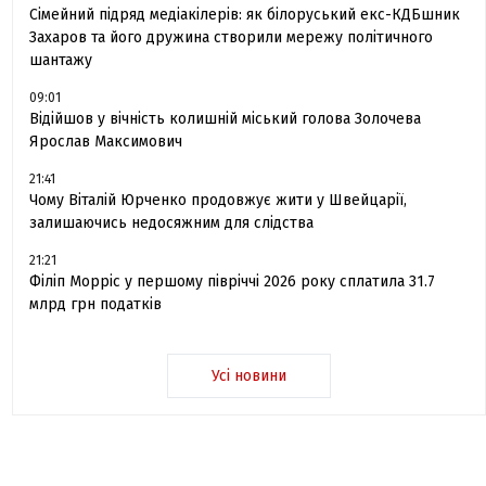
Сімейний підряд медіакілерів: як білоруський екс-КДБшник
Захаров та його дружина створили мережу політичного
шантажу
09:01
Відійшов у вічність колишній міський голова Золочева
Ярослав Максимович
21:41
Чому Віталій Юрченко продовжує жити у Швейцарії,
залишаючись недосяжним для слідства
21:21
Філіп Морріс у першому півріччі 2026 року сплатила 31.7
млрд грн податків
Усі новини