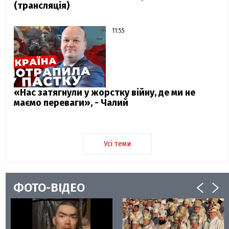
(трансляція)
11:55
«Нас затягнули у жорстку війну, де ми не
маємо переваги», - Чалий
Усі теми
ФОТО-ВІДЕО