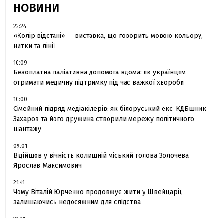
НОВИНИ
22:24
«Колір відстані» — виставка, що говорить мовою кольору,
нитки та лінії
10:09
Безоплатна паліативна допомога вдома: як українцям
отримати медичну підтримку під час важкої хвороби
10:00
Сімейний підряд медіакілерів: як білоруський екс-КДБшник
Захаров та його дружина створили мережу політичного
шантажу
09:01
Відійшов у вічність колишній міський голова Золочева
Ярослав Максимович
21:41
Чому Віталій Юрченко продовжує жити у Швейцарії,
залишаючись недосяжним для слідства