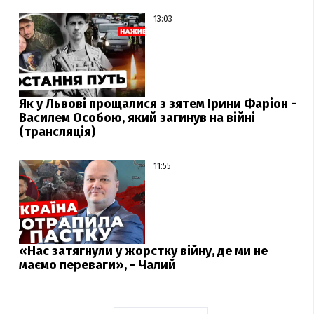
13:03
Як у Львові прощалися з зятем Ірини Фаріон -
Василем Особою, який загинув на війні
(трансляція)
11:55
«Нас затягнули у жорстку війну, де ми не
маємо переваги», - Чалий