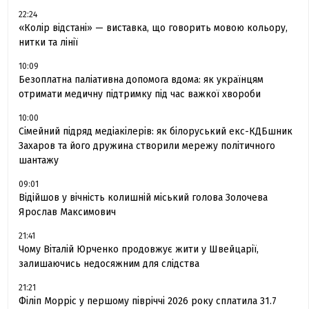
22:24
«Колір відстані» — виставка, що говорить мовою кольору,
нитки та лінії
10:09
Безоплатна паліативна допомога вдома: як українцям
отримати медичну підтримку під час важкої хвороби
10:00
Сімейний підряд медіакілерів: як білоруський екс-КДБшник
Захаров та його дружина створили мережу політичного
шантажу
09:01
Відійшов у вічність колишній міський голова Золочева
Ярослав Максимович
21:41
Чому Віталій Юрченко продовжує жити у Швейцарії,
залишаючись недосяжним для слідства
21:21
Філіп Морріс у першому півріччі 2026 року сплатила 31.7