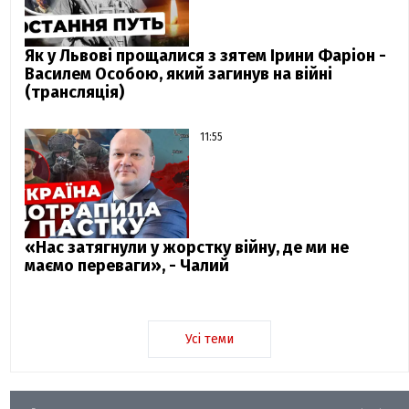
Як у Львові прощалися з зятем Ірини Фаріон -
Василем Особою, який загинув на війні
(трансляція)
11:55
«Нас затягнули у жорстку війну, де ми не
маємо переваги», - Чалий
Усі теми