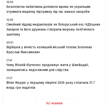
10:09
Безоплатна паліативна допомога вдома: як українцям
отримати медичну підтримку під час важкої хвороби
10:00
Сімейний підряд медіакілерів: як білоруський екс-КДБшник
Захаров та його дружина створили мережу політичного
шантажу
09:01
Відійшов у вічність колишній міський голова Золочева
Ярослав Максимович
21:41
Чому Віталій Юрченко продовжує жити у Швейцарії,
залишаючись недосяжним для слідства
21:21
Філіп Морріс у першому півріччі 2026 року сплатила 31.7
млрд грн податків
Усі новини