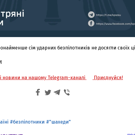
онайменше сім ударних безпілотників не досягли своїх ці
И
жі новини на нашому Telegram-каналі
Приєднуйся!
аїні
безпілотники
"шахеди"