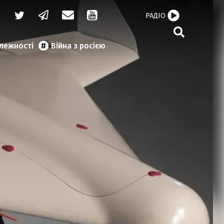
РАДІО
алежності
Війна з росією