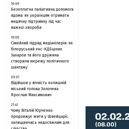
10:09
Безоплатна паліативна допомога
вдома: як українцям отримати
медичну підтримку під час
важкої хвороби
10:00
Сімейний підряд медіакілерів: як
білоруський екс-КДБшник
Захаров та його дружина
створили мережу політичного
шантажу
09:01
Відійшов у вічність колишній
міський голова Золочева
Ярослав Максимович
21:41
Чому Віталій Юрченко
продовжує жити у Швейцарії,
залишаючись недосяжним для
слідства