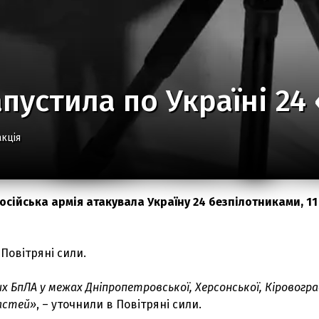
апустила по Україні 2
кція
російська армія атакувала Україну 24 безпілотниками, 11
Повітряні сили.
х БпЛА у межах Дніпропетровської, Херсонської, Кіровогра
ластей»
, – уточнили в Повітряні сили.