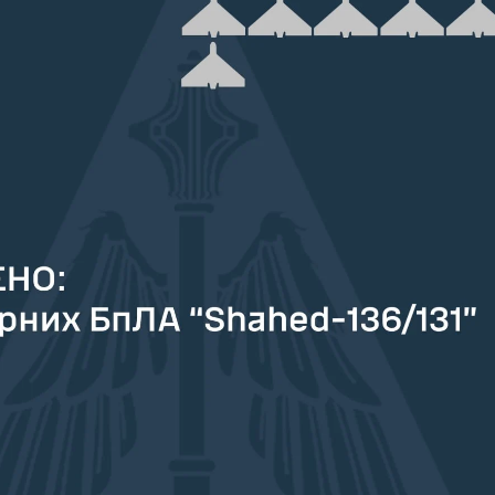
З'явилося відео знищеного ворожого С