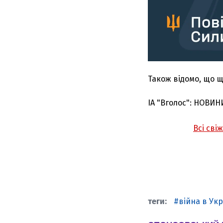
Також відомо, що щ
ІА "Вголос": НОВИН
Всі сві
війна в Укр