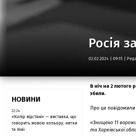
Росія з
02.02.2024 | 09:15 |
Реда
В ніч на 2 лютого 
збили.
НОВИНИ
Про це повідомили 
22:24
«Колір відстані» — виставка, що
«Знищено 11 ворожи
говорить мовою кольору, нитки
та лінії
та Харківської об