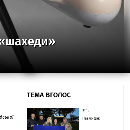
4 «шахеди»
ТЕМА ВГОЛОС
11:15
дської
Павло Дак