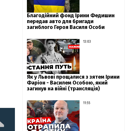
Благодійний фонд Ірини Федишин
передав авто для бригади
загиблого Героя Василя Особи
13:03
Як у Львові прощалися з зятем Ірини
Фаріон - Василем Особою, який
загинув на війні (трансляція)
11:55