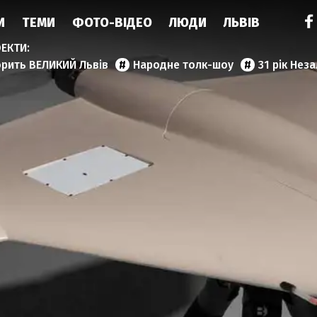
И
ТЕМИ
ФОТО-ВІДЕО
ЛЮДИ
ЛЬВІВ
орить ВЕЛИКИЙ Львів
Народне толк-шоу
31 рік Нез