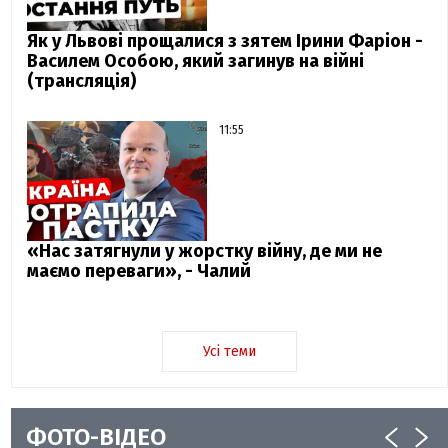
Як у Львові прощалися з зятем Ірини Фаріон -
Василем Особою, який загинув на війні
(трансляція)
11:55
«Нас затягнули у жорстку війну, де ми не
маємо переваги», - Чалий
Усі теми
ФОТО-ВІДЕО