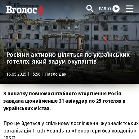
РАДІО
Росіяни активно ціляться по українських
готелях: який задум окупантів
16.05.2025 | 15:56 |
Павло Дак
З початку повномасштабного вторгнення Росія
завдала щонайменше 31 авіаудар по 25 готелях в
українських містах.
Про це йдеться у спільному дослідженні журналістських
організацій Truth Hounds та «Репортери без кордонів»
(RSF).