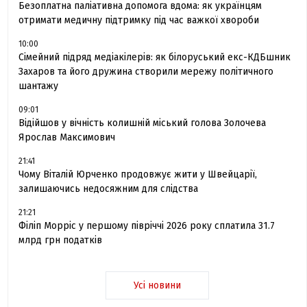
Безоплатна паліативна допомога вдома: як українцям
отримати медичну підтримку під час важкої хвороби
10:00
Сімейний підряд медіакілерів: як білоруський екс-КДБшник
Захаров та його дружина створили мережу політичного
шантажу
09:01
Відійшов у вічність колишній міський голова Золочева
Ярослав Максимович
21:41
Чому Віталій Юрченко продовжує жити у Швейцарії,
залишаючись недосяжним для слідства
21:21
Філіп Морріс у першому півріччі 2026 року сплатила 31.7
млрд грн податків
Усі новини