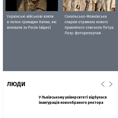
Українські військові взяли
Сокальсько-Жовківська
в полон громадян Китаю, які
єпархія отримала нового
воювали за Росію (відео)
правлячого єпископа Петра
Лозу: фоторепортаж
ЛЮДИ
Захисник "Азовсталі" Діанов вдруге
У Львівському університеті відбулася
Павло Дак
одружився та показав фото з весілля
інавгурація новообраного ректора
«Час не лікує, лише притуплює біль»:
сестра загиблого під Бахмутом Воїна з
Буковини розповіла про брата