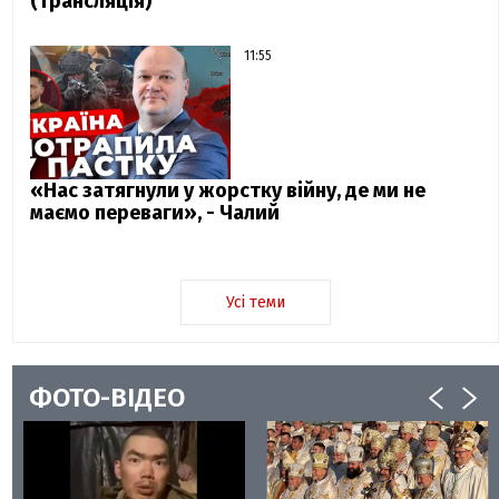
(трансляція)
11:55
«Нас затягнули у жорстку війну, де ми не
маємо переваги», - Чалий
Усі теми
ФОТО-ВІДЕО