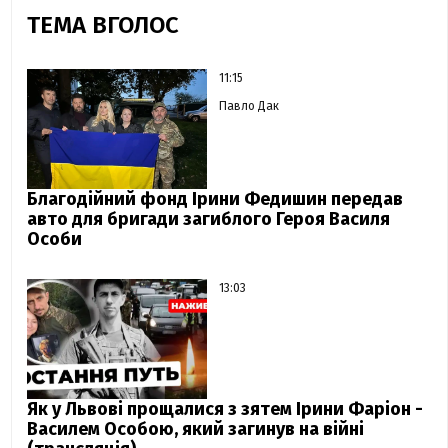
ТЕМА ВГОЛОС
11:15
Павло Дак
Благодійний фонд Ірини Федишин передав
авто для бригади загиблого Героя Василя
Особи
13:03
Як у Львові прощалися з зятем Ірини Фаріон -
Василем Особою, який загинув на війні