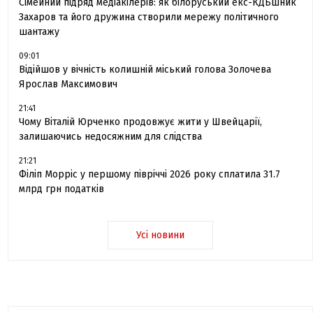
Сімейний підряд медіакілерів: як білоруський екс-КДБшник
Захаров та його дружина створили мережу політичного
шантажу
09:01
Відійшов у вічність колишній міський голова Золочева
Ярослав Максимович
21:41
Чому Віталій Юрченко продовжує жити у Швейцарії,
залишаючись недосяжним для слідства
21:21
Філіп Морріс у першому півріччі 2026 року сплатила 31.7
млрд грн податків
Усі новини