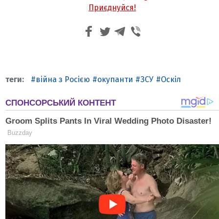
Приєднуйся!
війна з Росією
окупанти
ЗСУ
Оскіл