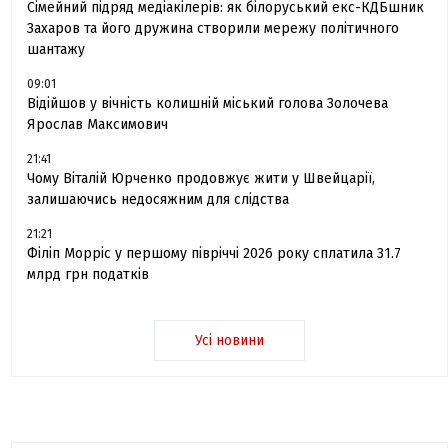
Сімейний підряд медіакілерів: як білоруський екс-КДБшник
Захаров та його дружина створили мережу політичного
шантажу
09:01
Відійшов у вічність колишній міський голова Золочева
Ярослав Максимович
21:41
Чому Віталій Юрченко продовжує жити у Швейцарії,
залишаючись недосяжним для слідства
21:21
Філіп Морріс у першому півріччі 2026 року сплатила 31.7
млрд грн податків
Усі новини