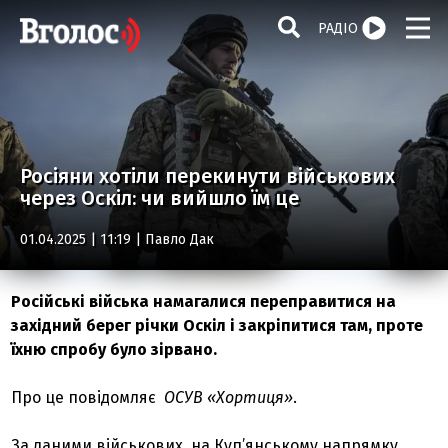
РАДІО
Росіяни хотіли перекинути військових
через Оскіл: чи вийшло їм це
01.04.2025 | 11:19 |
Павло Дак
Російські війська намагалися переправитися на
західний берег річки Оскіл і закріпитися там, проте
їхню спробу було зірвано.
Про це повідомляє
ОСУВ «Хортиця»
.
За даними військових, на Куп’янському напрямку