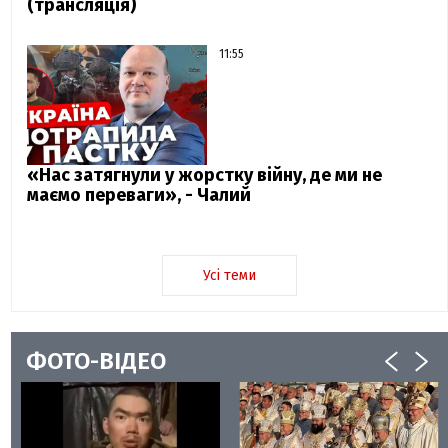
(трансляція)
11:55
«Нас затягнули у жорстку війну, де ми не
маємо переваги», - Чалий
Усі теми
ФОТО-ВІДЕО