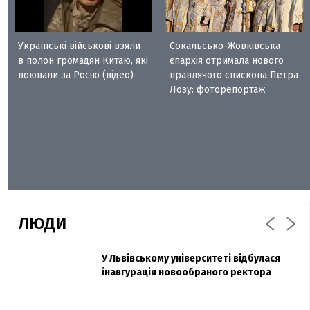
Українські військові взяли
Сокальсько-Жовківська
в полон громадян Китаю, які
єпархія отримала нового
воювали за Росію (відео)
правлячого єпископа Петра
Лозу: фоторепортаж
ЛЮДИ
Захисник "Азовсталі" Діанов вдруге
У Львівському університеті відбулася
Павло Дак
одружився та показав фото з весілля
інавгурація новообраного ректора
«Час не лікує, лише притуплює біль»:
сестра загиблого під Бахмутом Воїна з
Буковини розповіла про брата