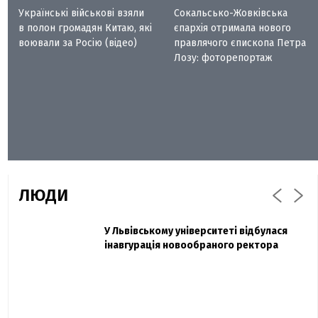
Українські військові взяли
Сокальсько-Жовківська
в полон громадян Китаю, які
єпархія отримала нового
воювали за Росію (відео)
правлячого єпископа Петра
Лозу: фоторепортаж
ЛЮДИ
Захисник "Азовсталі" Діанов вдруге
У Львівському університеті відбулася
Павло Дак
одружився та показав фото з весілля
інавгурація новообраного ректора
«Час не лікує, лише притуплює біль»:
сестра загиблого під Бахмутом Воїна з
Буковини розповіла про брата