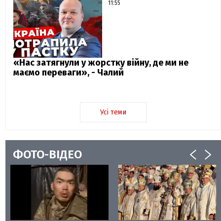
11:55
«Нас затягнули у жорстку війну, де ми не
маємо переваги», - Чалий
Усі теми
ФОТО-ВІДЕО