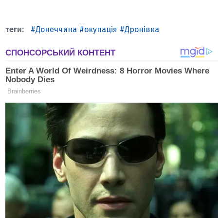
Донеччина
окупація
Дронівка