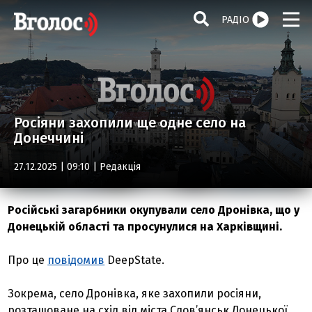
РАДІО
Росіяни захопили ще одне село на
Донеччині
27.12.2025 | 09:10 |
Редакція
Російські загарбники окупували село Дронівка, що у
Донецькій області та просунулися на Харківщині.
Про це
повідомив
DeepState.
Зокрема, село Дронівка, яке захопили росіяни,
розташоване на схід від міста Слов’янськ Донецької