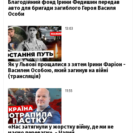
Благодійний фонд Ірини Федишин передав
авто для бригади загиблого Героя Василя
Особи
13:03
Як у Львові прощалися з зятем Ірини Фаріон -
Василем Особою, який загинув на війні
(трансляція)
11:55
«Нас затягнули у жорстку війну, де ми не
маємо переваги», - Чалий