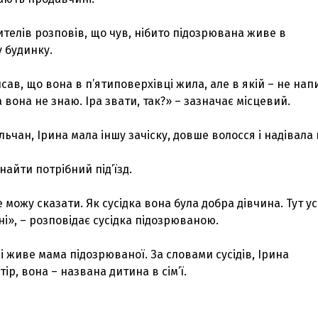
ителів розповів, що чув, нібито підозрювана живе в
 будинку.
сав, що вона в п’ятиповерхівці жила, але в якій – не нап
а вона не знаю. Іра звати, так?» – зазначає місцевий.
льчан, Ірина мала іншу зачіску, довше волосся і надівала 
айти потрібний під’їзд.
 можу сказати. Як сусідка вона була добра дівчина. Тут ус
і», – розповідає сусідка підозрюваною.
ді живе мама підозрюваної. За словами сусідів, Ірина
ір, вона – названа дитина в сім’ї.