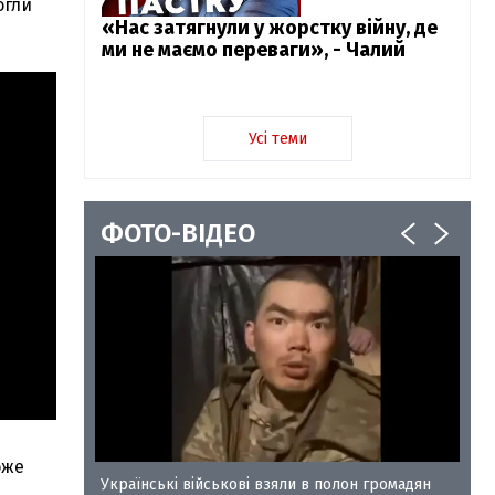
огли
«Нас затягнули у жорстку війну, де
ми не маємо переваги», - Чалий
Усі теми
ФОТО-ВІДЕО
оже
у-35
Українські військові взяли в полон громадян