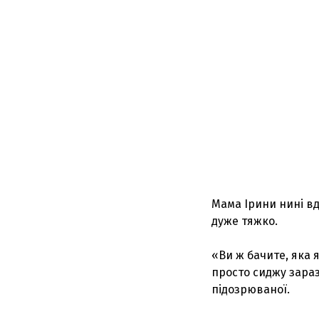
Мама Ірини нині вд
дуже тяжко.
«Ви ж бачите, яка я
просто сиджу зараз 
підозрюваної.