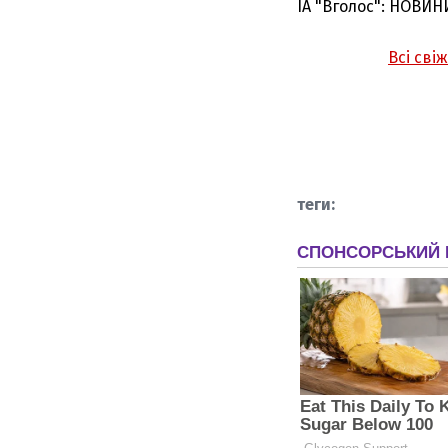
ІА "Вголос": НОВИН
Всі сві