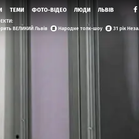
И
ТЕМИ
ФОТО-ВІДЕО
ЛЮДИ
ЛЬВІВ
орить ВЕЛИКИЙ Львів
Народне толк-шоу
31 рік Нез