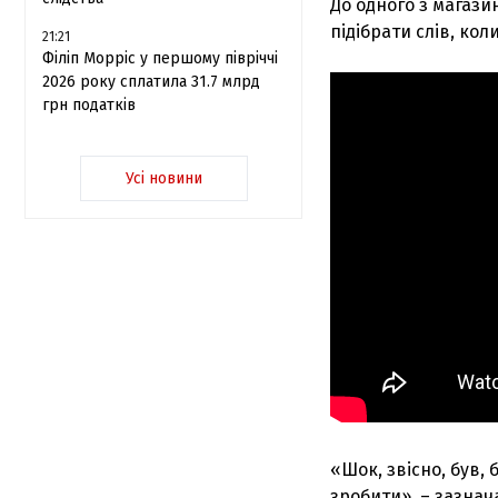
До одного з магази
підібрати слів, ко
21:21
Філіп Морріс у першому півріччі
2026 року сплатила 31.7 млрд
грн податків
Усі новини
«Шок, звісно, був,
зробити», – зазнач