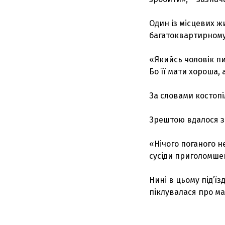
Один із місцевих ж
багатоквартирному
«Якийсь чоловік пи
Бо її мати хороша, 
За словами костопі
Зрештою вдалося зн
«Нічого поганого не
сусіди приголомшен
Нині в цьому під’їз
піклувалася про мат