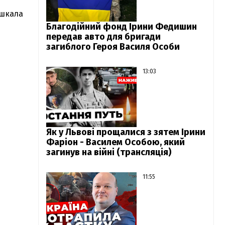
ешкала
Благодійний фонд Ірини Федишин
передав авто для бригади
загиблого Героя Василя Особи
13:03
Як у Львові прощалися з зятем Ірини
Фаріон - Василем Особою, який
загинув на війні (трансляція)
11:55