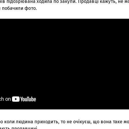
нів підозрювана ходила по закупи. Продавці кажуть, не м
ли побачили фото.
 бо коли людина приходить, то не очікуєш, що вона таке м
З'явилося відео знищеного ворожого С
ають продавчині.