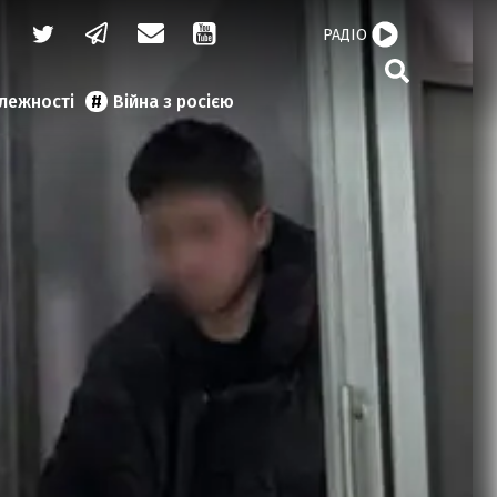
РАДІО
алежності
Війна з росією