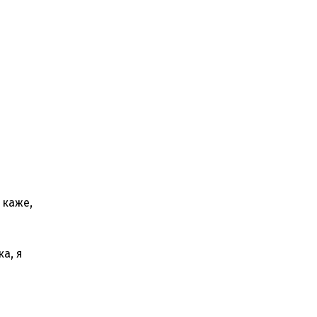
 каже,
ка, я