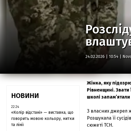
Розслід
влаштув
24.02.2026 | 10:54 |
Nov
Жінка, яку підозрю
Рівненщині. Звати ї
НОВИНИ
школі запам’ятали
22:24
З власних джерел ж
«Колір відстані» — виставка, що
Розшукала її сусід
говорить мовою кольору, нитки
та лінії
сюжеті ТСН.