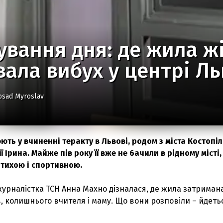
ування дня: де жила жі
ала вибух у центрі Л
osad Myroslav
ють у вчиненні теракту в Львові, родом з міста Костопіл
ї Ірина. Майже пів року її вже не бачили в рідному місті,
 тихою і спортивною.
урналістка ТСН Анна Махно дізналася, де жила затримана
ів, колишнього вчителя і маму. Що вони розповіли – йдеть