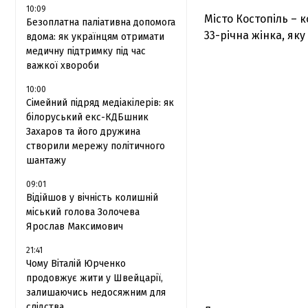
10:09
Місто Костопіль – 
Безоплатна паліативна допомога
33-річна жінка, яку
вдома: як українцям отримати
медичну підтримку під час
важкої хвороби
10:00
Сімейний підряд медіакілерів: як
білоруський екс-КДБшник
Захаров та його дружина
створили мережу політичного
шантажу
09:01
Відійшов у вічність колишній
міський голова Золочева
Ярослав Максимович
21:41
Чому Віталій Юрченко
продовжує жити у Швейцарії,
залишаючись недосяжним для
слідства