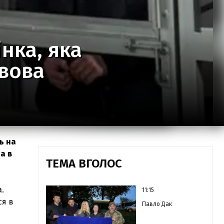
нка, яка
ьвова
ь на
 а в
ТЕМА ВГОЛОС
.
11:15
ся в
Павло Дак