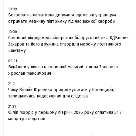
10:09
Безоплатна паліативна допомога вдома: як українцям
отримати медичну підтримку під час важкої хвороби
10:00
Сімейний підряд медіакілерів: як білоруський екс-КДБшник
Захаров та його дружина створили мережу політичного
шантажу
09:01
Відійшов у вічність колишній міський голова Золочева
Ярослав Максимович
21:41
Чому Віталій Юрченко продовжує жити у Швейцарії,
залишаючись недосяжним для слідства
21:21
Філіп Морріс у першому півріччі 2026 року сплатила 31.7
млрд грн податків