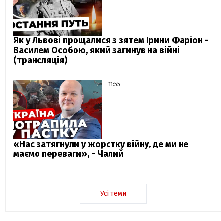
Як у Львові прощалися з зятем Ірини Фаріон -
Василем Особою, який загинув на війні
(трансляція)
11:55
«Нас затягнули у жорстку війну, де ми не
маємо переваги», - Чалий
Усі теми