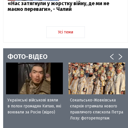
«Нас затягнули у жорстку війну, де ми не
маємо переваги», - Чалий
Усі теми
ФОТО-ВІДЕО
Українські військові взяли
Сокальсько-Жовківська
в полон громадян Китаю, які
єпархія отримала нового
воювали за Росію (відео)
правлячого єпископа Петра
Лозу: фоторепортаж