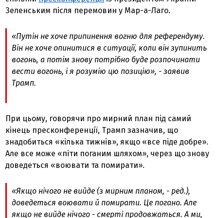
Зеленським після перемовин у Мар-а-Лаго.
«Путін не хоче припинення вогню для референдуму.
Він не хоче опинитися в ситуації, коли він зупинить
вогонь, а потім знову потрібно буде розпочинати
вести вогонь, і я розумію цю позицію», - заявив
Трамп.
При цьому, говорячи про мирний план під самий
кінець пресконференції, Трамп зазначив, що
знадобиться «кілька тижнів», якщо «все піде добре».
Але все може «піти поганим шляхом», через що знову
доведеться «воювати та помирати».
«Якщо нічого не вийде (з мирним планом, - ред.),
доведеться воювати й помирати. Це погано. Але
якщо не вийде нічого - смерті продовжаться. А ми,