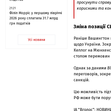
просунути справу 
корисними та кон
21:21
Філіп Морріс у першому півріччі
2026 року сплатила 31.7 млрд
грн податків
Зміна позиції 
Раніше Вашингтон 
Усі новини
щодо України. Зок
Келлог на Мюнхенсь
столом перемовин 
Однак за даними
B
переговорів, зокре
санкцій.
Цю можливість підт
РФ може бути пору
ІА "Вголос": НОВИН