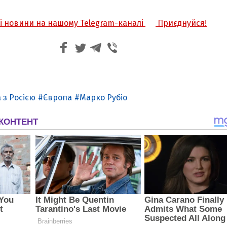
жі новини на нашому Telegram-каналі
Приєднуйся!
 з Росією
Європа
Марко Рубіо