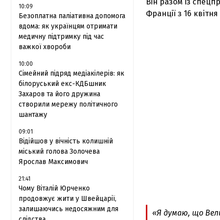
Він разом із спец
10:09
Франції з 16 квітн
Безоплатна паліативна допомога
вдома: як українцям отримати
медичну підтримку під час
важкої хвороби
10:00
Сімейний підряд медіакілерів: як
білоруський екс-КДБшник
Захаров та його дружина
створили мережу політичного
шантажу
09:01
Відійшов у вічність колишній
міський голова Золочева
Ярослав Максимович
21:41
Чому Віталій Юрченко
продовжує жити у Швейцарії,
залишаючись недосяжним для
«Я думаю, що Вел
слідства