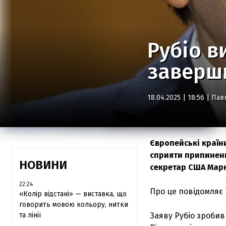
Рубіо в
заверши
18.04.2025 | 18:56 |
Пав
Європейські країн
сприяти припиненн
НОВИНИ
секретар США Марк
22:24
Про це повідомляє
«Колір відстані» — виставка, що
говорить мовою кольору, нитки
та лінії
Заяву Рубіо зробив