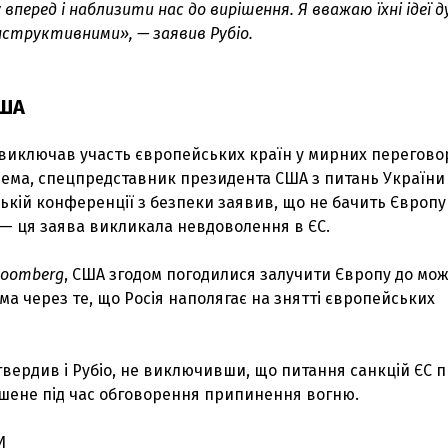
вперед і наблизити нас до вирішення. Я вважаю їхні ідеї 
структивними», — заявив Рубіо.
США
виключав участь європейських країн у мирних перегово
рема, спецпредставник президента США з питань України 
кій конференції з безпеки заявив, що не бачить Європу
— ця заява викликала невдоволення в ЄС.
loomberg
, США згодом погодилися залучити Європу до мо
ма через те, що Росія наполягає на знятті європейських
вердив і Рубіо, не виключивши, що питання санкцій ЄС 
шене під час обговорення припинення вогню.
З'явилося відео знищеного ворожого С
И