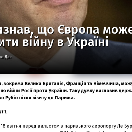
изнав, що Європа мож
ти війну в Україні
ло Дак
и, зокрема Велика Британія, Франція та Німеччина, мож
ю війни Росії проти України. Таку думку висловив дер
о Рубіо після візиту до Парижа.
TF1
.
 18 квітня перед вильотом з паризького аеропорту Ле Бу