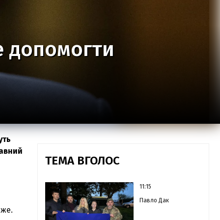
е допомогти
уть
жавний
ТЕМА ВГОЛОС
11:15
Павло Дак
рже.