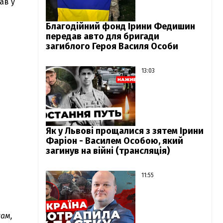
ав у
Благодійний фонд Ірини Федишин
передав авто для бригади
загиблого Героя Василя Особи
13:03
Як у Львові прощалися з зятем Ірини
Фаріон - Василем Особою, який
загинув на війні (трансляція)
11:55
ам,