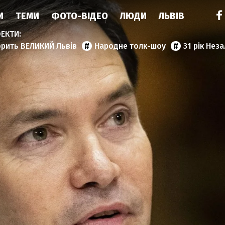
И
ТЕМИ
ФОТО-ВІДЕО
ЛЮДИ
ЛЬВІВ
орить ВЕЛИКИЙ Львів
Народне толк-шоу
31 рік Нез