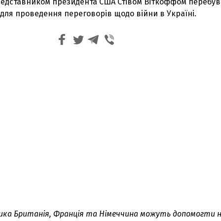
представником президента США Стівом Віткоффом перебув
я для проведення переговорів щодо війни в Україні.
ика Британія, Франція та Німеччина можуть допомогти н