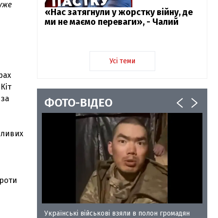
дуже
«Нас затягнули у жорстку війну, де
ми не маємо переваги», - Чалий
Усі теми
рах
Кіт
 за
ФОТО-ВІДЕО
жливих
проти
у-35
Українські військові взяли в полон громадян