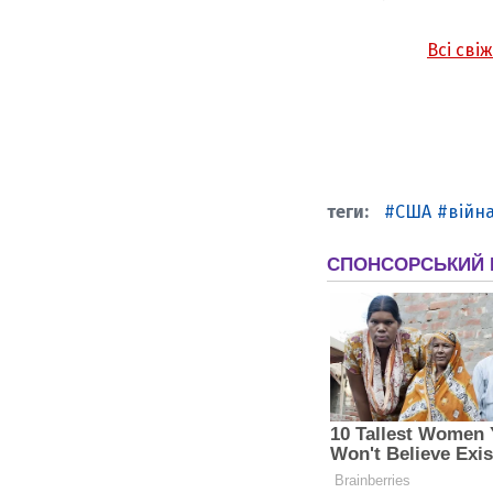
Всі сві
США
війна