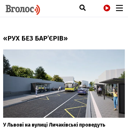
РАДІО
«РУХ БЕЗ БАР’ЄРІВ»
У Львові на вулиці Личаківські проведуть