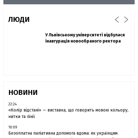
ЛЮДИ
Захисник "Азовсталі" Діанов вдруге
У Львівському університеті відбулася
Павло Дак
одружився та показав фото з весілля
інавгурація новообраного ректора
«Час не лікує, лише притуплює біль»:
сестра загиблого під Бахмутом Воїна з
Буковини розповіла про брата
НОВИНИ
22:24
«Колір відстані» — виставка, що говорить мовою кольору,
нитки та лінії
10:09
Безоплатна паліативна допомога вдома: як українцям