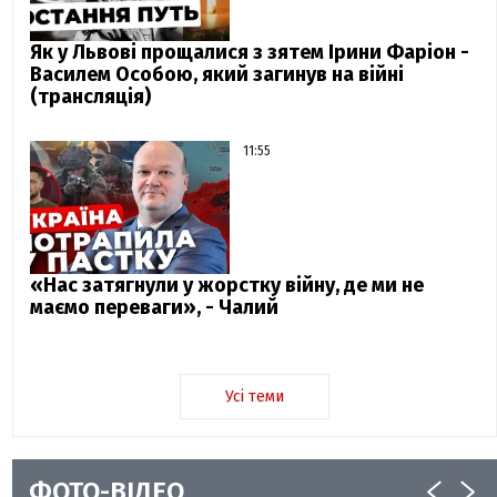
Як у Львові прощалися з зятем Ірини Фаріон -
Василем Особою, який загинув на війні
(трансляція)
11:55
«Нас затягнули у жорстку війну, де ми не
маємо переваги», - Чалий
Усі теми
ФОТО-ВІДЕО