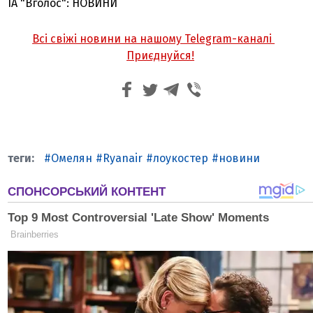
ІА "Вголос": НОВИНИ
Всі свіжі новини на нашому Telegram-каналі
Приєднуйся!
Омелян
Ryanair
лоукостер
новини