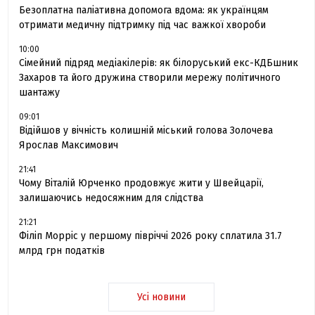
Безоплатна паліативна допомога вдома: як українцям
отримати медичну підтримку під час важкої хвороби
10:00
Сімейний підряд медіакілерів: як білоруський екс-КДБшник
Захаров та його дружина створили мережу політичного
шантажу
09:01
Відійшов у вічність колишній міський голова Золочева
Ярослав Максимович
21:41
Чому Віталій Юрченко продовжує жити у Швейцарії,
залишаючись недосяжним для слідства
21:21
Філіп Морріс у першому півріччі 2026 року сплатила 31.7
млрд грн податків
Усі новини