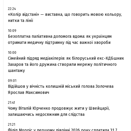
22:24
«Колір відстані» — виставка, що говорить мовою кольору,
нитки та лінії
10:09
Безоплатна паліативна допомога вдома: як українцям
отримати медичну підтримку під час важкої хвороби
10:00
Сімейний підряд медіакілерів: як білоруський екс-КДБшник
Захаров та його дружина створили мережу політичного
шантажу
09:01
Відійшов у вічність колишній міський голова Золочева
Ярослав Максимович
21:41
Чому Віталій Юрченко продовжує жити у Швейцарії,
залишаючись недосяжним для слідства
21:21
Філіп Морріс у першому півріччі 2026 року сплатила 31.7