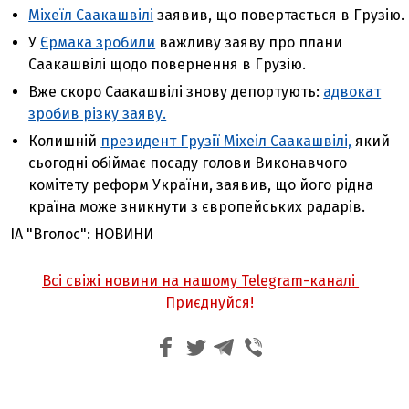
Міхеїл Саакашвілі
заявив, що повертається в Грузію.
У
Єрмака зробили
важливу заяву про плани
Саакашвілі щодо повернення в Грузію.
Вже скоро Саакашвілі знову депортують:
адвокат
зробив різку заяву.
Колишній
президент Грузії Міхеіл Саакашвілі,
який
сьогодні обіймає посаду голови Виконавчого
комітету реформ України, заявив, що його рідна
країна може зникнути з європейських радарів.
ІА "Вголос": НОВИНИ
Всі свіжі новини на нашому Telegram-каналі
Приєднуйся!