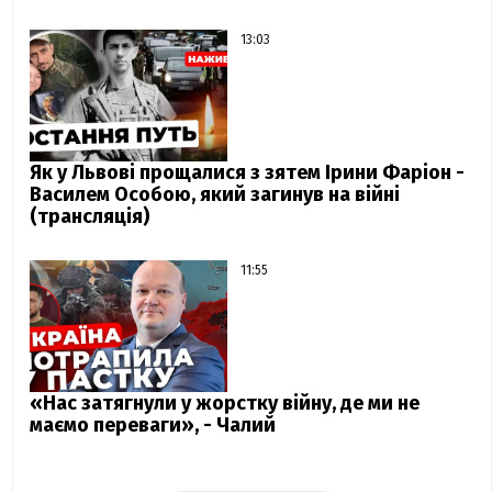
13:03
Як у Львові прощалися з зятем Ірини Фаріон -
Василем Особою, який загинув на війні
(трансляція)
11:55
«Нас затягнули у жорстку війну, де ми не
маємо переваги», - Чалий