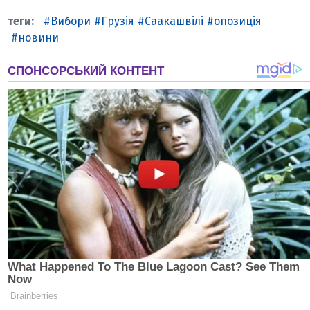
Вибори
Грузія
Саакашвілі
опозиція
новини