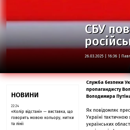
СБУ пов
російсь
26.03.2025 | 16:36 |
Пав
Служба безпеки Ук
пропагандисту Вол
НОВИНИ
Володимира Путін
22:24
Як повідомляє пре
«Колір відстані» — виставка, що
Україні тактичною
говорить мовою кольору, нитки
та лінії
українських област