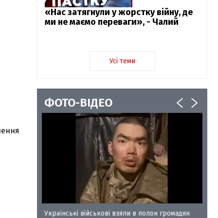
«Нас затягнули у жорстку війну, де
ми не маємо переваги», - Чалий
Усі теми
ФОТО-ВІДЕО
нення
у-35
Українські військові взяли в полон громадян