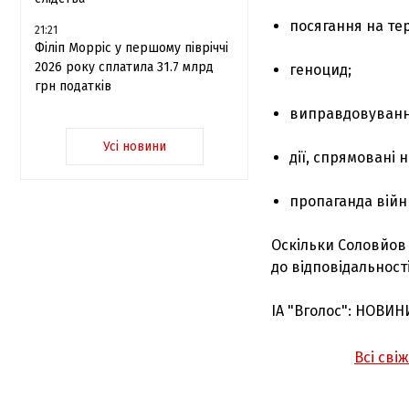
посягання на тер
21:21
Філіп Морріс у першому півріччі
2026 року сплатила 31.7 млрд
геноцид;
грн податків
виправдовування
Усі новини
дії, спрямовані
пропаганда війн
Оскільки Соловйов 
до відповідальності
ІА "Вголос": НОВИН
Всі сві