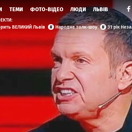
И
ТЕМИ
ФОТО-ВІДЕО
ЛЮДИ
ЛЬВІВ
орить ВЕЛИКИЙ Львів
Народне толк-шоу
31 рік Нез