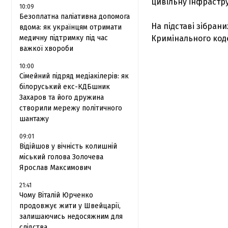
цивільну інфрастр
10:09
Безоплатна паліативна допомога
На підставі зібрани
вдома: як українцям отримати
медичну підтримку під час
Кримінального код
важкої хвороби
10:00
Сімейний підряд медіакілерів: як
білоруський екс-КДБшник
Захаров та його дружина
створили мережу політичного
шантажу
09:01
Відійшов у вічність колишній
міський голова Золочева
Ярослав Максимович
21:41
Чому Віталій Юрченко
продовжує жити у Швейцарії,
залишаючись недосяжним для
слідства