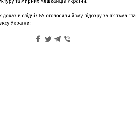
уктуру та мирних мешканців України.
х доказів слідчі СБУ оголосили йому підозру за п’ятьма ст
ексу України: