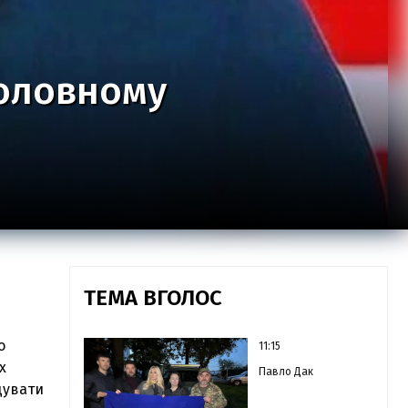
головному
ТЕМА ВГОЛОС
о
11:15
х
Павло Дак
щувати