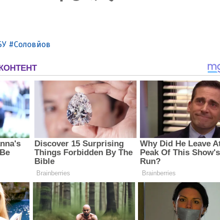
БУ
Соловйов