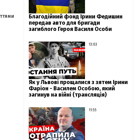
аттями
Благодійний фонд Ірини Федишин
передав авто для бригади
загиблого Героя Василя Особи
13:03
Як у Львові прощалися з зятем Ірини
Фаріон - Василем Особою, який
загинув на війні (трансляція)
11:55