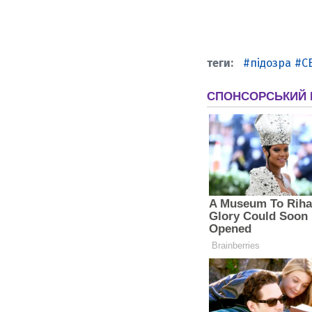
підозра
С