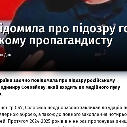
ідомила про підозру 
кому пропагандисту
ло Дак
раїни заочно повідомила про підозру російському
одимиру Соловйову, який входить до медійного пулу
а.
сцентр СБУ, Соловйов неодноразово закликав до ударів п
 ядерною зброєю, а також до повного захоплення чотирьо
ей. Протягом 2024-2025 років він не раз пропонував зни