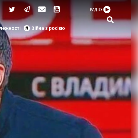
РАДІО
алежності
Війна з росією