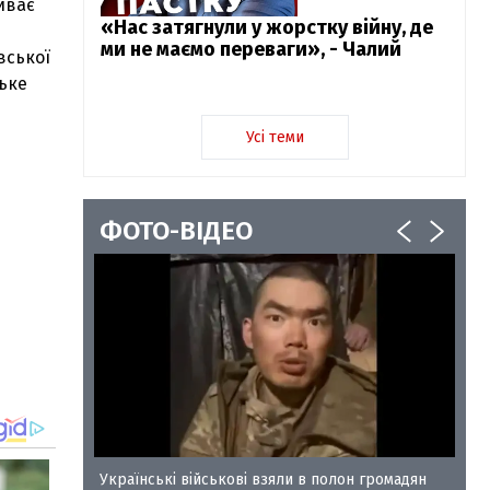
иває
«Нас затягнули у жорстку війну, де
ми не маємо переваги», - Чалий
вської
ське
Усі теми
ФОТО-ВІДЕО
у-35
Українські військові взяли в полон громадян