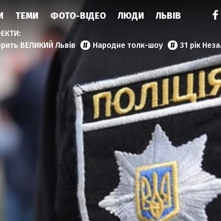
И
ТЕМИ
ФОТО-ВІДЕО
ЛЮДИ
ЛЬВІВ
орить ВЕЛИКИЙ Львів
Народне толк-шоу
31 рік Нез