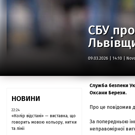
СБУ про
Львівщи
09.03.2026 | 14:10 |
Nov
Служба безпеки Ук
Оксани Берези.
НОВИНИ
Про це повідомив д
22:24
«Колір відстані» — виставка, що
За попередньою інф
говорить мовою кольору, нитки
та лінії
неправомірної виг