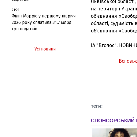
Львівської області
на території Україн
21:21
об’єднання «Свобод
Філіп Морріс у першому півріччі
2026 року сплатила 31.7 млрд
області, судимість 
грн податків
об’єднання «Свобо
ІА "Вголос": НОВИН
Усі новини
Всі сві