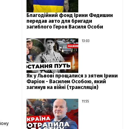
Благодійний фонд Ірини Федишин
передав авто для бригади
загиблого Героя Василя Особи
13:03
Як у Львові прощалися з зятем Ірини
Фаріон - Василем Особою, який
загинув на війні (трансляція)
11:55
йону