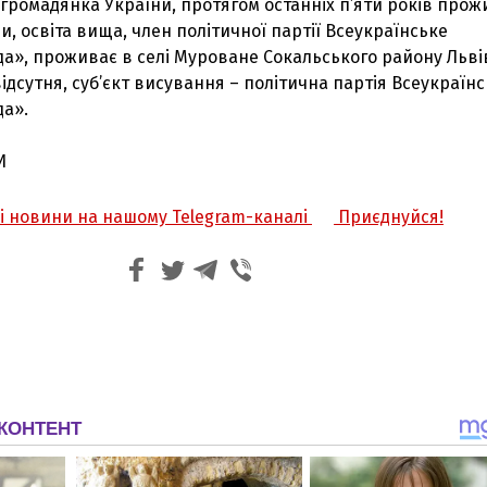
, громадянка України, протягом останніх п’яти років прож
и, освіта вища, член політичної партії Всеукраїнське
а», проживає в селі Муроване Сокальського району Льві
відсутня, суб’єкт висування – політична партія Всеукраїн
да».
И
жі новини на нашому Telegram-каналі
Приєднуйся!
З'явилося відео знищеного ворожого С