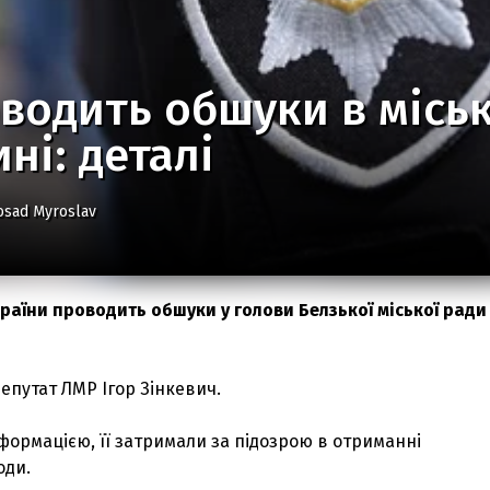
водить обшуки в міськ
ні: деталі
osad Myroslav
раїни проводить обшуки у голови Белзької міської ради
епутат ЛМР Ігор Зінкевич.
ормацією, її затримали за підозрою в отриманні
оди.