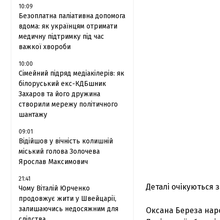
10:09
Безоплатна паліативна допомога
вдома: як українцям отримати
медичну підтримку під час
важкої хвороби
10:00
Сімейний підряд медіакілерів: як
білоруський екс-КДБшник
Захаров та його дружина
створили мережу політичного
шантажу
09:01
Відійшов у вічність колишній
міський голова Золочева
Ярослав Максимович
21:41
Деталі очікуються 
Чому Віталій Юрченко
продовжує жити у Швейцарії,
залишаючись недосяжним для
Оксана Береза наро
слідства