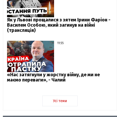
Як у Львові прощалися з зятем Ірини Фаріон -
Василем Особою, який загинув на війні
(трансляція)
11:55
«Нас затягнули у жорстку війну, де ми не
маємо переваги», - Чалий
Усі теми