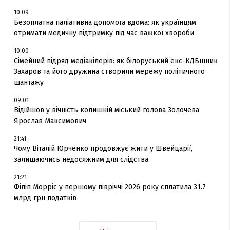
10:09
Безоплатна паліативна допомога вдома: як українцям
отримати медичну підтримку під час важкої хвороби
10:00
Сімейний підряд медіакілерів: як білоруський екс-КДБшник
Захаров та його дружина створили мережу політичного
шантажу
09:01
Відійшов у вічність колишній міський голова Золочева
Ярослав Максимович
21:41
Чому Віталій Юрченко продовжує жити у Швейцарії,
залишаючись недосяжним для слідства
21:21
Філіп Морріс у першому півріччі 2026 року сплатила 31.7
млрд грн податків