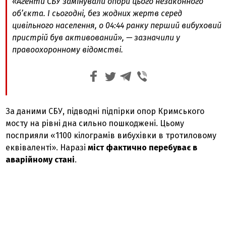
«Агенти СБУ замінували опори цього незаконного
об’єкта. І сьогодні, без жодних жертв серед
цивільного населення, о 04:44 ранку перший вибуховий
пристрій був активований», — зазначили у
правоохоронному відомстві.
За даними СБУ, підводні підпірки опор Кримського
мосту на рівні дна сильно пошкоджені. Цьому
посприяли «1100 кілограмів вибухівки в тротиловому
еквіваленті». Наразі
міст фактично перебуває в
аварійному стані
.