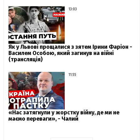
13:03
Як у Львові прощалися з зятем Ірини Фаріон -
Василем Особою, який загинув на війні
(трансляція)
11:55
«Нас затягнули у жорстку війну, де ми не
маємо переваги», - Чалий