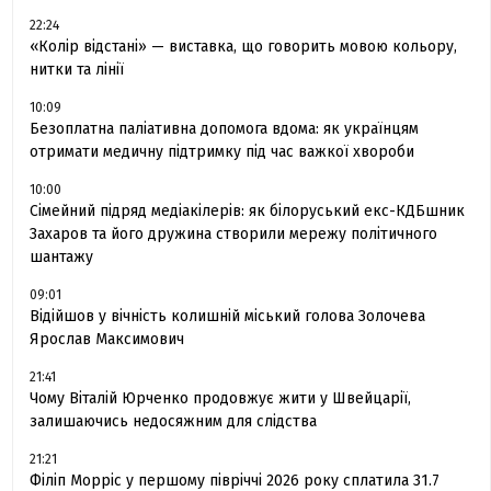
22:24
«Колір відстані» — виставка, що говорить мовою кольору,
нитки та лінії
10:09
Безоплатна паліативна допомога вдома: як українцям
отримати медичну підтримку під час важкої хвороби
10:00
Сімейний підряд медіакілерів: як білоруський екс-КДБшник
Захаров та його дружина створили мережу політичного
шантажу
09:01
Відійшов у вічність колишній міський голова Золочева
Ярослав Максимович
21:41
Чому Віталій Юрченко продовжує жити у Швейцарії,
залишаючись недосяжним для слідства
21:21
Філіп Морріс у першому півріччі 2026 року сплатила 31.7