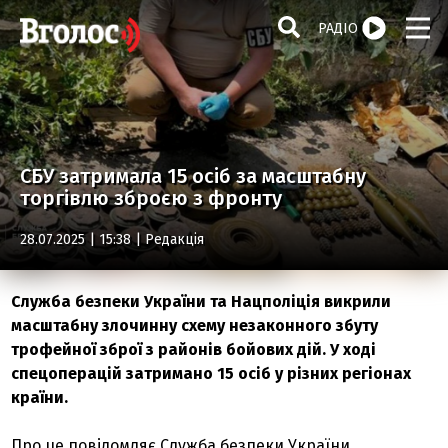
РАДІО
СБУ затримала 15 осіб за масштабну
торгівлю зброєю з фронту
28.07.2025 | 15:38 |
Редакція
Служба безпеки України та Нацполіція викрили
масштабну злочинну схему незаконного збуту
трофейної зброї з районів бойових дій. У ході
спецоперацій затримано 15 осіб у різних регіонах
країни.
Про це повідомляє Служба безпеки України.