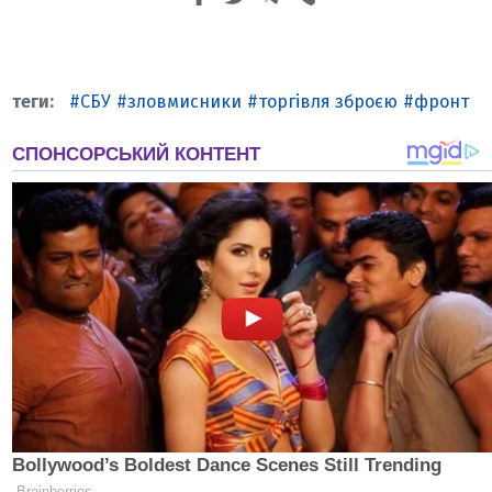
СБУ
зловмисники
торгівля зброєю
фронт