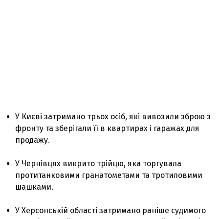
У Києві затримано трьох осіб, які вивозили зброю з
фронту та зберігали її в квартирах і гаражах для
продажу.
У Чернівцях викрито трійцю, яка торгувала
протитанковими гранатометами та тротиловими
шашками.
У Херсонській області затримано раніше судимого