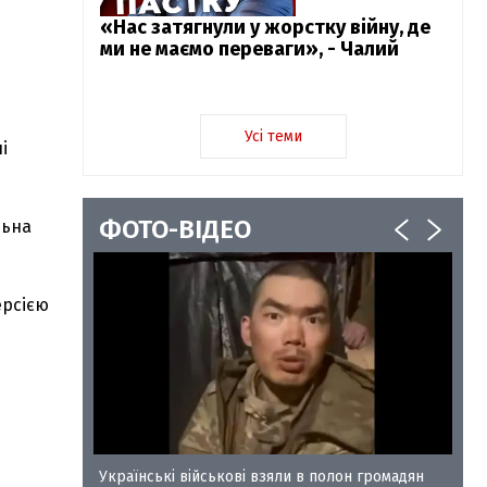
«Нас затягнули у жорстку війну, де
ми не маємо переваги», - Чалий
Усі теми
і
ФОТО-ВІДЕО
льна
ерсією
у-35
Українські військові взяли в полон громадян