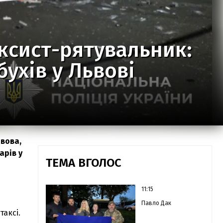
ксист-рятувальник:
бухів у Львові
ьвова,
арів у
ТЕМА ВГОЛОС
11:15
Павло Дак
 таксі.