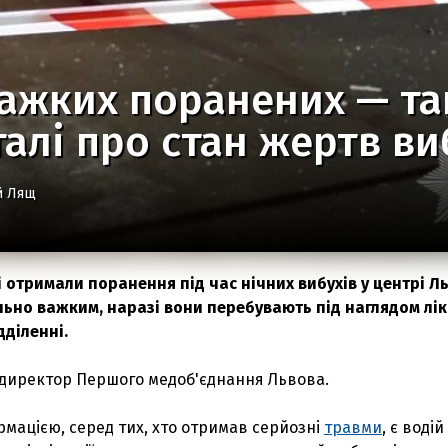
ажких поранених — та
талі про стан жертв ви
й Лящ
кі отримали поранення під час нічних вибухів у центрі Л
льно важким, наразі вони перебувають під наглядом лік
дділенні.
 директор Першого медоб'єднання Львова.
мацією, серед тих, хто отримав серйозні
травми
, є водій