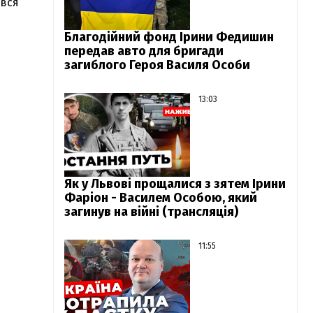
увся
Благодійний фонд Ірини Федишин
передав авто для бригади
загиблого Героя Василя Особи
13:03
Як у Львові прощалися з зятем Ірини
Фаріон - Василем Особою, який
загинув на війні (трансляція)
11:55