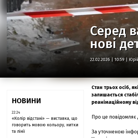
Серед в
нові де
22.02.2026 | 10:59 |
Юрі
Стан трьох осіб, я
залишається стабі
НОВИНИ
реанімаційному ві
22:24
Про це повідомляє
«Колір відстані» — виставка, що
говорить мовою кольору, нитки
та лінії
За уточненою інфор