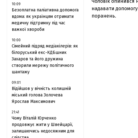
Чоловік опинився н
10:09
надавати допомогу
Безоплатна паліативна допомога
поранень.
вдома: як українцям отримати
медичну підтримку під час
важкої хвороби
10:00
Сімейний підряд медіакілерів: як
білоруський екс-КДБшник
Захаров та його дружина
створили мережу політичного
шантажу
09:01
Відійшов у вічність колишній
міський голова Золочева
Ярослав Максимович
21:41
Чому Віталій Юрченко
продовжує жити у Швейцарії,
залишаючись недосяжним для
слідства