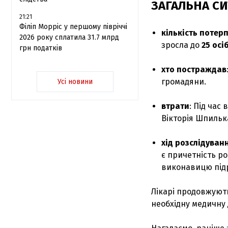
ЗАГАЛЬНА СИ
21:21
Філіп Морріс у першому півріччі
кількість потер
2026 року сплатила 31.7 млрд
зросла до
25 осі
грн податків
хто постраждав
громадяни.
Усі новини
втрати
: Під час
Вікторія Шпильк
хід розслідуван
є причетність р
виконавицю підр
Лікарі продовжують
необхідну медичну 