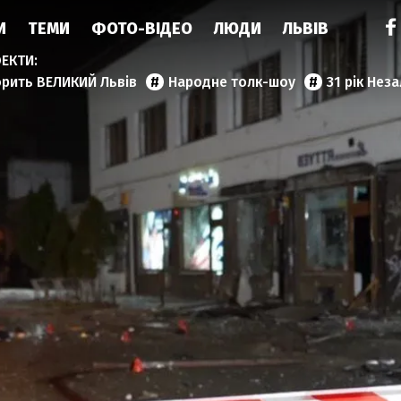
И
ТЕМИ
ФОТО-ВІДЕО
ЛЮДИ
ЛЬВІВ
орить ВЕЛИКИЙ Львів
Народне толк-шоу
31 рік Нез