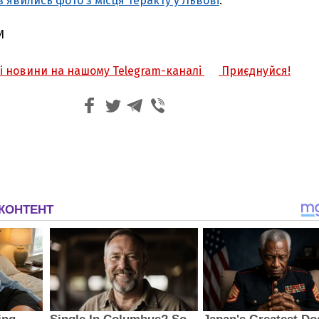
з'явились фото з місця теракту у Львові
.
И
жі новини на нашому Telegram-каналі
Приєднуйся!