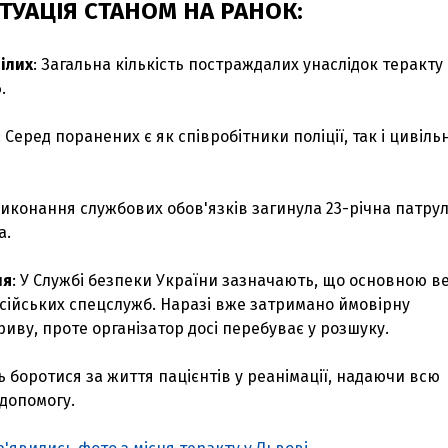
ТУАЦІЯ СТАНОМ НА РАНОК:
пілих
: Загальна кількість постраждалих унаслідок теракту
б
.
: Серед поранених є як співробітники поліції, так і цивільн
 виконання службових обов'язків загинула 23-річна патру
а.
ня
: У Службі безпеки України зазначають, що основною в
осійських спецслужб. Наразі вже затримано ймовірну
иву, проте організатор досі перебуває у розшуку.
 боротися за життя пацієнтів у реанімації, надаючи всю
допомогу.
З'явилося відео знищеного ворожого С