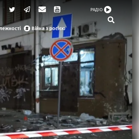
РАДІО
алежності
Війна з росією