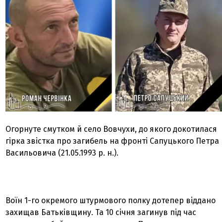
Огорнуте смутком й село Вовчухи, до якого докотилася
гірка звістка про загибель на фронті Сапуцького Петра
Васильовича (21.05.1993 р. н.).
Воїн 1-го окремого штурмового полку дотепер віддано
захищав Батьківщину. Та 10 січня загинув під час