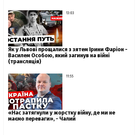
13:03
Як у Львові прощалися з зятем Ірини Фаріон -
Василем Особою, який загинув на війні
(трансляція)
11:55
«Нас затягнули у жорстку війну, де ми не
маємо переваги», - Чалий