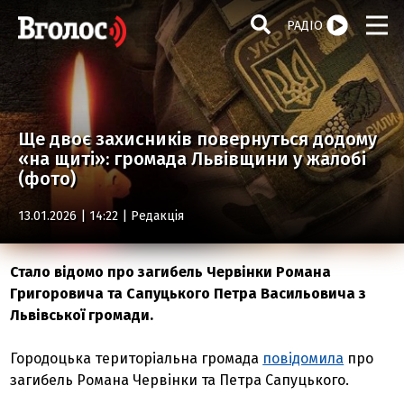
РАДІО
Ще двоє захисників повернуться додому
«на щиті»: громада Львівщини у жалобі
(фото)
13.01.2026 | 14:22 |
Редакція
Стало відомо про загибель Червінки Романа
Григоровича та Сапуцького Петра Васильовича з
Львівської громади.
Городоцька територіальна громада
повідомила
про
загибель Романа Червінки та Петра Сапуцького.