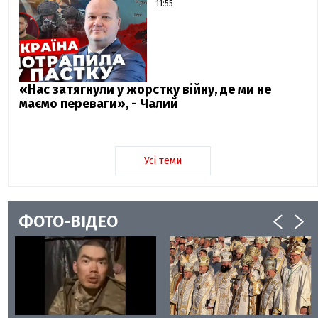
11:55
«Нас затягнули у жорстку війну, де ми не
маємо переваги», - Чалий
Усі теми
ФОТО-ВІДЕО