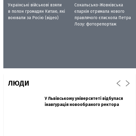
Українські військові взяли
Сокальсько-Жовківська
в полон громадян Китаю, які
єпархія отримала нового
воювали за Росію (відео)
правлячого єпископа Петра
Лозу: фоторепортаж
ЛЮДИ
Захисник "Азовсталі" Діанов вдруге
У Львівському університеті відбулася
Павло Дак
одружився та показав фото з весілля
інавгурація новообраного ректора
«Час не лікує, лише притуплює біль»:
сестра загиблого під Бахмутом Воїна з
Буковини розповіла про брата