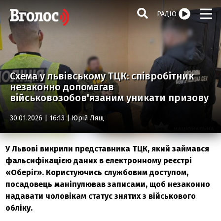
РАДІО
Схема у львівському ТЦК: співробітник
незаконно допомагав
військовозобов'язаним уникати призову
30.01.2026 | 16:13 |
Юрій Лящ
У Львові викрили представника ТЦК, який займався
фальсифікацією даних в електронному реєстрі
«Оберіг». Користуючись службовим доступом,
посадовець маніпулював записами, щоб незаконно
надавати чоловікам статус знятих з військового
обліку.