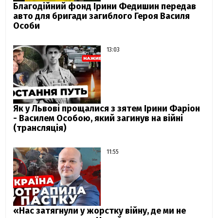
Благодійний фонд Ірини Федишин передав
авто для бригади загиблого Героя Василя
Особи
13:03
Як у Львові прощалися з зятем Ірини Фаріон
- Василем Особою, який загинув на війні
(трансляція)
11:55
«Нас затягнули у жорстку війну, де ми не