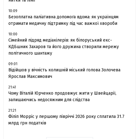
нитки та лінії
10:09
Безоплатна паліативна допомога вдома: як українцям
отримати медичну підтримку під час важкої хвороби
10:00
Сімейний підряд медіакілерів: як білоруський екс-
КДБшник Захаров та його дружина створили мережу
політичного шантажу
09:01
Відійшов у вічність колишній міський голова Золочева
Ярослав Максимович
21:41
Чому Віталій Юрченко продовжує жити у Швейцарії,
залишаючись недосяжним для слідства
21:21
Філіп Морріс у першому півріччі 2026 року сплатила 31.7
млрд грн податків