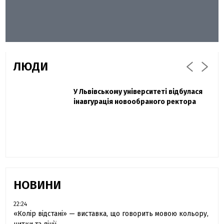
ЛЮДИ
Захисник "Азовсталі" Діанов вдруге
У Львівському університеті відбулася
Павло Дак
одружився та показав фото з весілля
інавгурація новообраного ректора
«Час не лікує, лише притуплює біль»:
сестра загиблого під Бахмутом Воїна з
Буковини розповіла про брата
НОВИНИ
22:24
«Колір відстані» — виставка, що говорить мовою кольору,