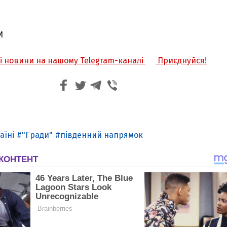
И
жі новини на нашому Telegram-каналі
Приєднуйся!
аїні
"Гради"
південний напрямок