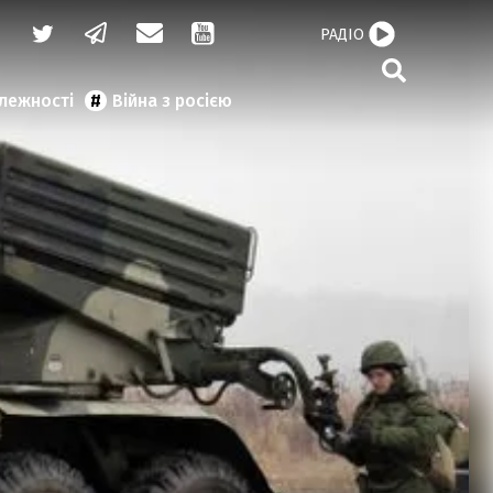
РАДІО
алежності
Війна з росією