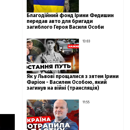
Благодійний фонд Ірини Федишин
передав авто для бригади
загиблого Героя Василя Особи
13:03
Як у Львові прощалися з зятем Ірини
Фаріон - Василем Особою, який
загинув на війні (трансляція)
11:55