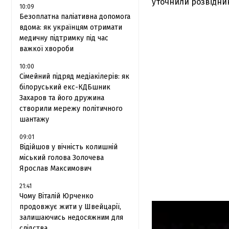
уточнили розвідни
10:09
Безоплатна паліативна допомога
вдома: як українцям отримати
медичну підтримку під час
важкої хвороби
10:00
Сімейний підряд медіакілерів: як
білоруський екс-КДБшник
Захаров та його дружина
створили мережу політичного
шантажу
09:01
Відійшов у вічність колишній
міський голова Золочева
Ярослав Максимович
21:41
Чому Віталій Юрченко
продовжує жити у Швейцарії,
залишаючись недосяжним для
слідства