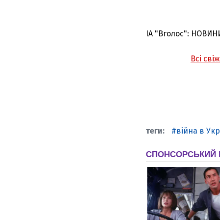
ІА "Вголос": НОВИН
Всі сві
війна в Укр