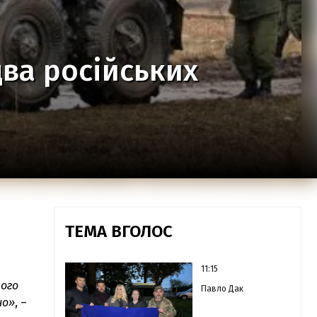
ва російських
ТЕМА ВГОЛОС
11:15
кого
Павло Дак
но»
, –