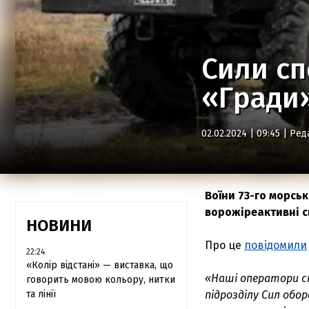
Сили сп
«Гради»
02.02.2024 | 09:45 |
Ред
Воїни 73-го морсь
ворожіреактивні с
НОВИНИ
Про це
повідомили
22:24
«Колір відстані» — виставка, що
«Наші оператори с
говорить мовою кольору, нитки
та лінії
підрозділу Сил обо