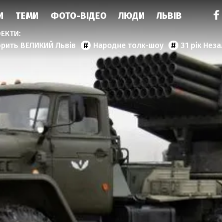
И
ТЕМИ
ФОТО-ВІДЕО
ЛЮДИ
ЛЬВІВ
орить ВЕЛИКИЙ Львів
Народне толк-шоу
31 рік Нез