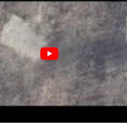
З'явилося відео знищеного ворожого С