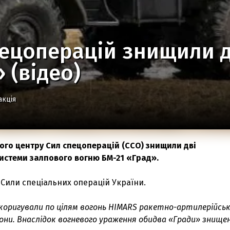
ецоперацій знищили д
 (відео)
акція
кого центру Сил спецоперацій (ССО) знищили дві
истеми залпового вогню БМ-21 «Град».
Сили спеціальних операцій України.
коригували по цілям вогонь HIMARS ракетно-артилерійсь
рони. Внаслідок вогневого ураження обидва «Гради» знище