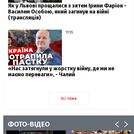
Як у Львові прощалися з зятем Ірини Фаріон -
Василем Особою, який загинув на війні
(трансляція)
11:55
«Нас затягнули у жорстку війну, де ми не
маємо переваги», - Чалий
Усі теми
ФОТО-ВІДЕО