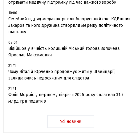
отримати медичну підтримку під час важкої хвороби
10:00
Сімейний підряд медіакілерів: як білоруський екс-КДБшник
Захаров та його дружина створили мережу політичного
шантажу
09:01
Відійшов у вічність колишній міський голова Золочева
Ярослав Максимович
21:41
Чому Віталій Юрченко продовжує жити у Швейцарії,
залишаючись недосяжним для слідства
21:21
Філіп Морріс у першому півріччі 2026 року сплатила 31.7
млрд грн податків
Усі новини