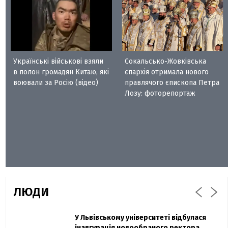
Українські військові взяли
Сокальсько-Жовківська
в полон громадян Китаю, які
єпархія отримала нового
воювали за Росію (відео)
правлячого єпископа Петра
Лозу: фоторепортаж
ЛЮДИ
Захисник "Азовсталі" Діанов вдруге
У Львівському університеті відбулася
Павло Дак
одружився та показав фото з весілля
інавгурація новообраного ректора