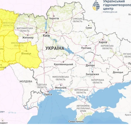
З'явилося відео знищеного ворожого С