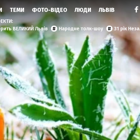
И
ТЕМИ
ФОТО-ВІДЕО
ЛЮДИ
ЛЬВІВ
орить ВЕЛИКИЙ Львів
Народне толк-шоу
31 рік Нез