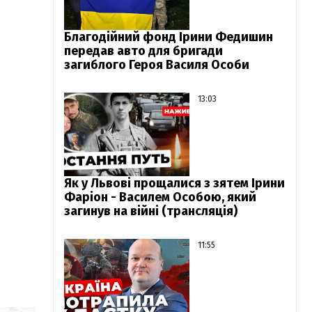
Благодійний фонд Ірини Федишин
передав авто для бригади
загиблого Героя Василя Особи
13:03
Як у Львові прощалися з зятем Ірини
Фаріон - Василем Особою, який
загинув на війні (трансляція)
11:55