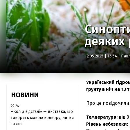
Синопт
деяких 
12.05.2025 | 16:54 |
Павл
Український гідро
ґрунту в ніч на 13
НОВИНИ
Про це повідомили
22:24
«Колір відстані» — виставка, що
Температура:
від 0
говорить мовою кольору, нитки
та лінії
Рівень небезпеки: