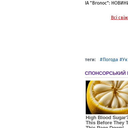
ІА "Вголос": НОВИН
Всі сві
Погода
Ук