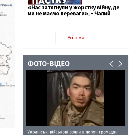
«Нас затягнули у жорстку війну, де
ми не маємо переваги», - Чалий
Усі теми
ФОТО-ВІДЕО
у-35
Українські військові взяли в полон громадян