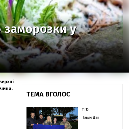
 заморозки у
верхні
ччина.
ТЕМА ВГОЛОС
11:15
Павло Дак