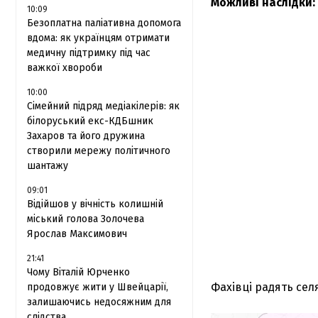
Можливі наслідки:
10:09
Безоплатна паліативна допомога
вдома: як українцям отримати
медичну підтримку під час
важкої хвороби
10:00
Сімейний підряд медіакілерів: як
білоруський екс-КДБшник
Захаров та його дружина
створили мережу політичного
шантажу
09:01
Відійшов у вічність колишній
міський голова Золочева
Ярослав Максимович
21:41
Чому Віталій Юрченко
Фахівці радять сел
продовжує жити у Швейцарії,
залишаючись недосяжним для
слідства