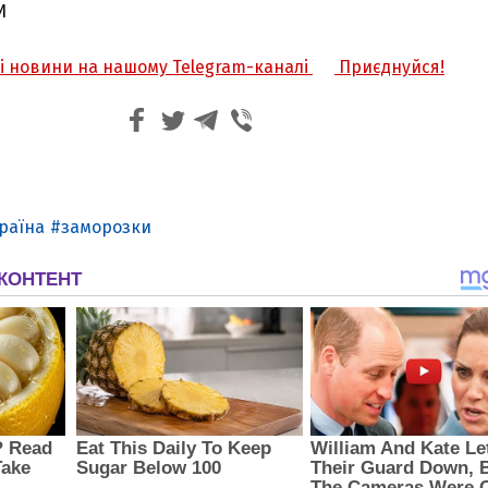
И
жі новини на нашому Telegram-каналі
Приєднуйся!
раїна
заморозки