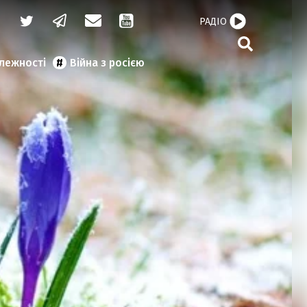
РАДІО
алежності
Війна з росією