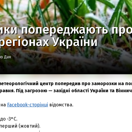
ики попереджають про
регіонах України
о Дак
метеорологічний центр попередив про заморозки на по
 травня. Під загрозою — західні області України та Вінни
 на
Facebook-сторінці
відомства.
 до -3°C.
перший (жовтий).