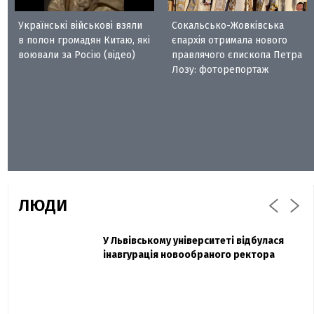
Українські військові взяли
Сокальсько-Жовківська
в полон громадян Китаю, які
єпархія отримала нового
воювали за Росію (відео)
правлячого єпископа Петра
Лозу: фоторепортаж
ЛЮДИ
Захисник "Азовсталі" Діанов вдруге
У Львівському університеті відбулася
Павло Дак
одружився та показав фото з весілля
інавгурація новообраного ректора
«Час не лікує, лише притуплює біль»:
сестра загиблого під Бахмутом Воїна з
Буковини розповіла про брата