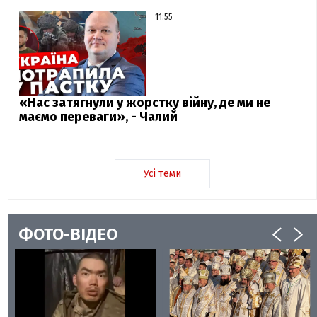
11:55
«Нас затягнули у жорстку війну, де ми не
маємо переваги», - Чалий
Усі теми
ФОТО-ВІДЕО