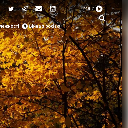
РАДІО
алежності
Війна з росією