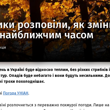
ки розповіли, як змін
і найближчим часом
кція
 в Україні буде відносно теплим, без різких стрибків і
тур. Опадів буде небагато і вони будуть несильними. До
ні трохи похолоднішає.
ні
Погода УНІАН
.
аїні розпочнеться з переважно похмурої погоди. Лише на