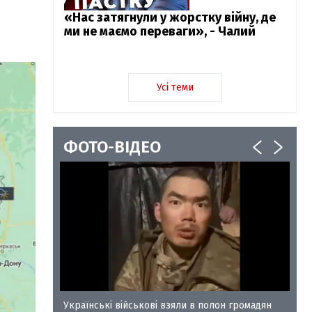
«Нас затягнули у жорстку війну, де
ми не маємо переваги», - Чалий
Усі теми
ФОТО-ВІДЕО
у-35
Українські військові взяли в полон громадян