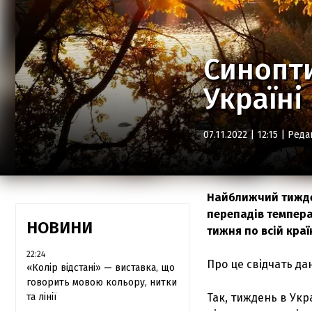
Синопти
Україн
07.11.2022 | 12:15 |
Реда
Найближчий тиждень
перепадів темпера
НОВИНИ
тижня по всій краї
22:24
Про це свідчать да
«Колір відстані» — виставка, що
говорить мовою кольору, нитки
та лінії
Так, тиждень в Укр