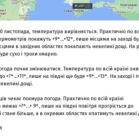
10 листопада, температура вирівняється. Практично по вс
ермометрів покажуть +9°...+12°, лише місцями на заході бу
місцями в західних областях покапають невеликі дощі. На 
уде сухо і трохи хмарно.
года почне змінюватися. Температура по всій країні зн
до +7°...+11°, лише на півдні ще буде +9°...+13°. На заході і 
невеликі дощі.
ців чекає похмура погода. Практично по всій країні
межах +7°...+ 9°, лише на півдні повітря прогріється до
ті стане більше, а в окремих областях кпатимуть невеликі 
И