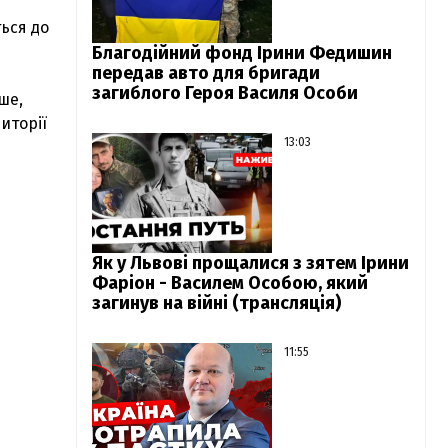
ься до
Благодійний фонд Ірини Федишин
передав авто для бригади
загиблого Героя Василя Особи
ше,
риторії
13:03
Як у Львові прощалися з зятем Ірини
Фаріон - Василем Особою, який
загинув на війні (трансляція)
11:55