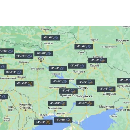
З'явилося відео знищеного ворожого С