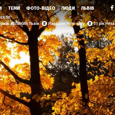
И
ТЕМИ
ФОТО-ВІДЕО
ЛЮДИ
ЛЬВІВ
орить ВЕЛИКИЙ Львів
Народне толк-шоу
31 рік Нез