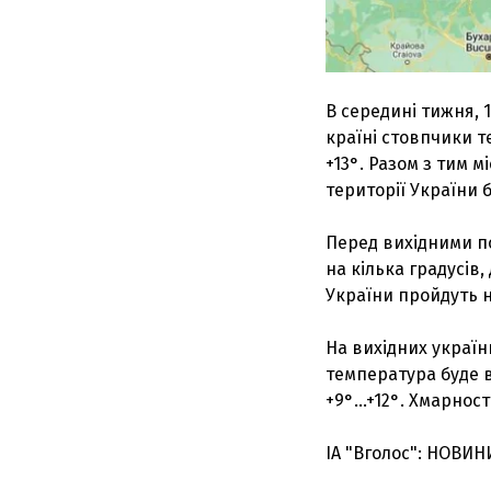
В середині тижня, 
країні стовпчики т
+13°. Разом з тим 
території України б
Перед вихідними по
на кілька градусів, 
України пройдуть 
На вихідних україн
температура буде в 
+9°...+12°. Хмарнос
ІА "Вголос": НОВИН