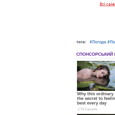
Всі сві
Погода
По