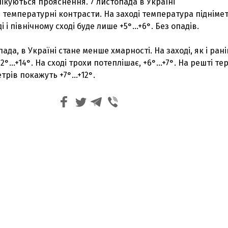
чікуються прояснення. 7 листопада в Україні
 температурні контрасти. На заході температура піднімет
оді і північному сході буде лише +5°...+6°. Без опадів.
пада, в Україні стане менше хмарності. На заході, як і рані
°...+14°. На сході трохи потеплішає, +6°...+7°. На решті те
рів покажуть +7°...+12°.