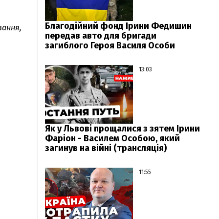
Благодійний фонд Ірини Федишин
вання,
передав авто для бригади
загиблого Героя Василя Особи
13:03
Як у Львові прощалися з зятем Ірини
Фаріон - Василем Особою, який
загинув на війні (трансляція)
11:55