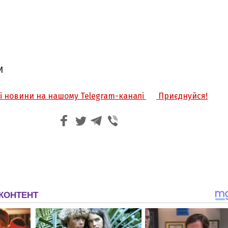
И
жі новини на нашому Telegram-каналі
Приєднуйся!
З'явилося відео знищеного ворожого С