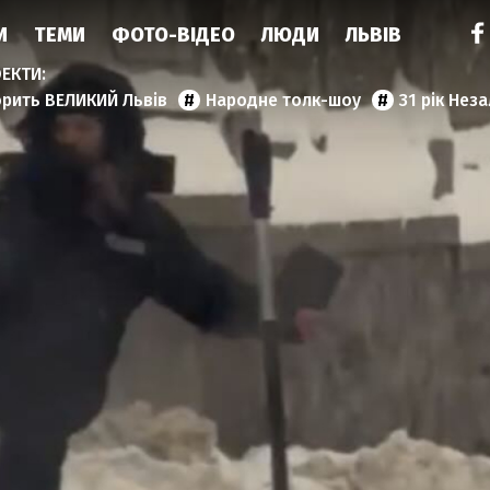
И
ТЕМИ
ФОТО-ВІДЕО
ЛЮДИ
ЛЬВІВ
орить ВЕЛИКИЙ Львів
Народне толк-шоу
31 рік Нез