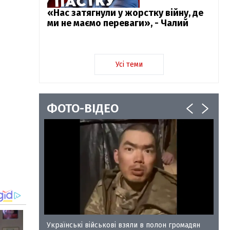
«Нас затягнули у жорстку війну, де
ми не маємо переваги», - Чалий
Усі теми
ФОТО-ВІДЕО
у-35
Українські військові взяли в полон громадян