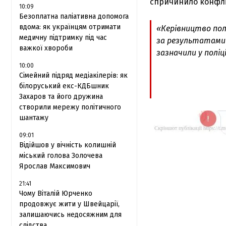
спричинило конфлі
10:09
Безоплатна паліативна допомога
вдома: як українцям отримати
«Керівництво полі
медичну підтримку під час
за результатами 
важкої хвороби
зазначили у поліці
10:00
Сімейний підряд медіакілерів: як
білоруський екс-КДБшник
Захаров та його дружина
створили мережу політичного
шантажу
09:01
Відійшов у вічність колишній
міський голова Золочева
Ярослав Максимович
21:41
Чому Віталій Юрченко
продовжує жити у Швейцарії,
залишаючись недосяжним для
слідства