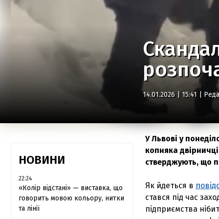
Скандал
розпоч
14.01.2026 | 15:41 |
Реда
У Львові у понеділ
копняка двірничці
НОВИНИ
стверджують, що 
22:24
Як йдеться в
повід
«Колір відстані» — виставка, що
стався під час зах
говорить мовою кольору, нитки
та лінії
підприємства ніби