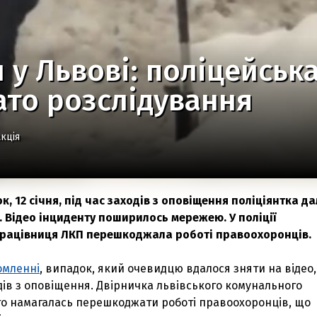
 у Львові: поліцейськ
ато розслідування
кція
ок, 12 січня, під час заходів з оповіщення поліціянтка д
. Відео інциденту поширилось мережею. У поліції
працівниця ЛКП перешкоджала роботі правоохоронців.
омленні
, випадок, який очевидцю вдалося зняти на відео,
одів з оповіщення. Двірничка львівського комунального
то намагалась перешкоджати роботі правоохоронців, що