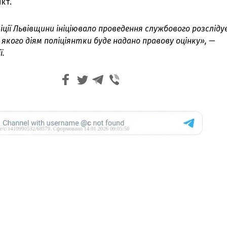
кт.
ції Львівщини ініціювало проведення службового розсліду
якого діям поліціянтки буде надано правову оцінку», —
ї.