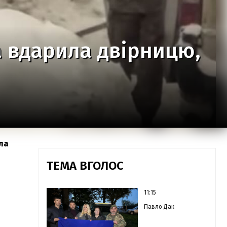
а вдарила двірницю,
ала
ТЕМА ВГОЛОС
11:15
Павло Дак