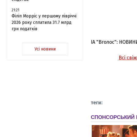
21:21
Філіп Морріс у першому півріччі
2026 року сплатила 31.7 млрд
грн податків
ІА "Вголос": НОВИН
Усі новини
Всі сві