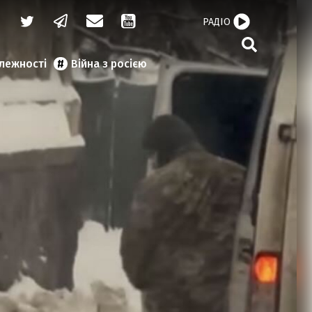
РАДІО
алежності
Війна з росією