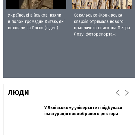
Українські військові взяли
Сокальсько-Жовківська
в полон громадян Китаю, які
єпархія отримала нового
воювали за Росію (відео)
правлячого єпископа Петра
Лозу: фоторепортаж
ЛЮДИ
Захисник "Азовсталі" Діанов вдруге
У Львівському університеті відбулася
Павло Дак
одружився та показав фото з весілля
інавгурація новообраного ректора
«Час не лікує, лише притуплює біль»:
сестра загиблого під Бахмутом Воїна з
Буковини розповіла про брата