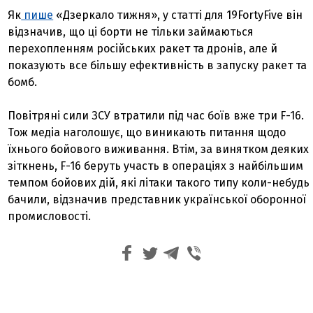
Як
пише
«Дзеркало тижня», у статті для 19FortyFive він
відзначив, що ці борти не тільки займаються
перехопленням російських ракет та дронів, але й
показують все більшу ефективність в запуску ракет та
бомб.
Повітряні сили ЗСУ втратили під час боїв вже три F-16.
Тож медіа наголошує, що виникають питання щодо
їхнього бойового виживання. Втім, за винятком деяких
зіткнень, F-16 беруть участь в операціях з найбільшим
темпом бойових дій, які літаки такого типу коли-небудь
бачили, відзначив представник української оборонної
промисловості.