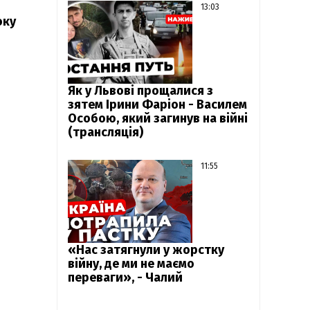
13:03
оку
Як у Львові прощалися з
зятем Ірини Фаріон - Василем
Особою, який загинув на війні
(трансляція)
11:55
«Нас затягнули у жорстку
війну, де ми не маємо
переваги», - Чалий