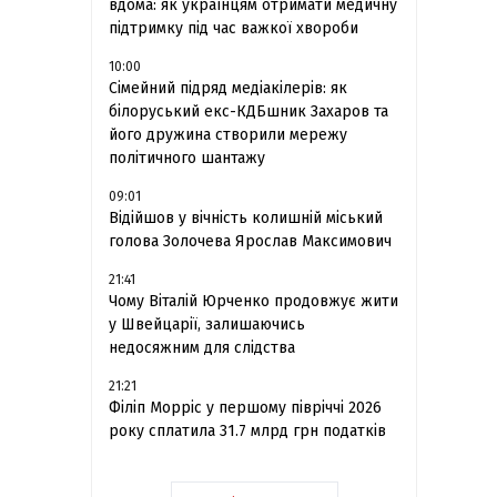
вдома: як українцям отримати медичну
підтримку під час важкої хвороби
10:00
Сімейний підряд медіакілерів: як
білоруський екс-КДБшник Захаров та
його дружина створили мережу
політичного шантажу
09:01
Відійшов у вічність колишній міський
голова Золочева Ярослав Максимович
21:41
Чому Віталій Юрченко продовжує жити
у Швейцарії, залишаючись
недосяжним для слідства
21:21
Філіп Морріс у першому півріччі 2026
року сплатила 31.7 млрд грн податків