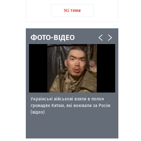
Усі теми
ФОТО-ВІДЕО
ворожого
Українські військові взяли в полон
Сокальс
громадян Китаю, які воювали за Росію
отримал
(відео)
Петра Л