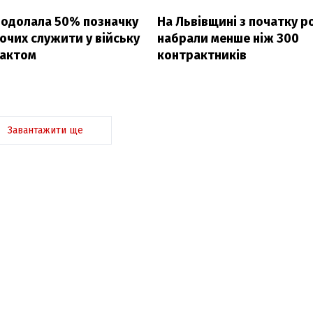
подолала 50% позначку
На Львівщині з початку р
очих служити у війську
набрали менше ніж 300
рактом
контрактників
Завантажити ще