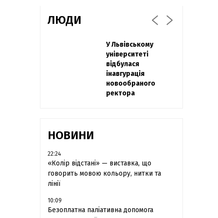
ЛЮДИ
Захисник
У Львівському
Павло Дак
"Азовсталі" Діанов
університеті
«Час не лікує, лише
вдруге одружився
відбулася
притуплює біль»:
та показав фото з
інавгурація
сестра загиблого
весілля
новообраного
під Бахмутом Воїна
ректора
з Буковини
розповіла про
брата
НОВИНИ
22:24
«Колір відстані» — виставка, що
говорить мовою кольору, нитки та
лінії
10:09
Безоплатна паліативна допомога