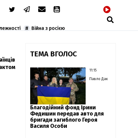
РАДІО
алежності
Війна з росією
ТЕМА ВГОЛОС
аїнців
рактом
11:15
Павло Дак
Благодійний фонд Ірини
Федишин передав авто для
бригади загиблого Героя
Василя Особи