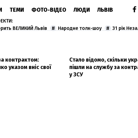
И
ТЕМИ
ФОТО-ВІДЕО
ЛЮДИ
ЛЬВІВ
орить ВЕЛИКИЙ Львів
Народне толк-шоу
31 рік Нез
за контрактом:
Стало відомо, скільки укр
о указом вніс свої
пішли на службу за конт
у ЗСУ