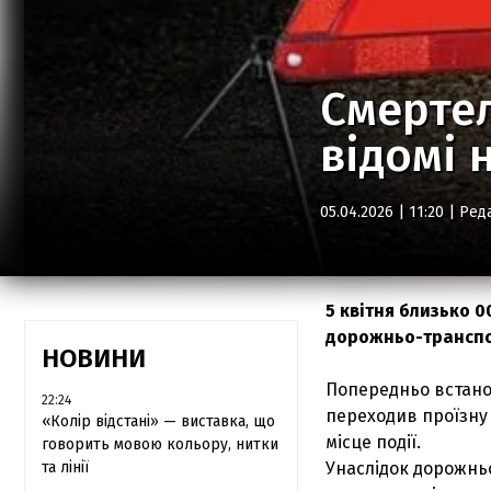
Смертел
відомі 
05.04.2026 | 11:20 |
Ред
5 квітня близько 0
дорожньо-транспо
НОВИНИ
Попередньо встанов
22:24
переходив проїзну 
«Колір відстані» — виставка, що
місце події.
говорить мовою кольору, нитки
та лінії
Унаслідок дорожнь