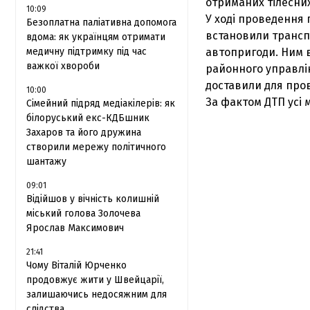
отриманих тілесних
10:09
У ході проведення 
Безоплатна паліативна допомога
встановили транспо
вдома: як українцям отримати
медичну підтримку під час
автопригоди. Ним 
важкої хвороби
районного управлін
доставили для про
10:00
За фактом ДТП усі 
Сімейний підряд медіакілерів: як
білоруський екс-КДБшник
Захаров та його дружина
створили мережу політичного
шантажу
09:01
Відійшов у вічність колишній
міський голова Золочева
Ярослав Максимович
21:41
Чому Віталій Юрченко
продовжує жити у Швейцарії,
залишаючись недосяжним для
слідства