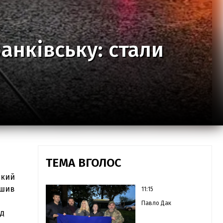
анківську: стали
ТЕМА ВГОЛОС
який
ишив
11:15
Павло Дак
ід