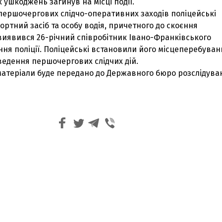
 ушкоджень загинув на місці події.
першочергових слідчо-оперативних заходів поліцейські
ртний засіб та особу водія, причетного до скоєння
виявився 26-річний співробітник Івано-Франківського
ня поліції. Поліцейські встановили його місцеперебуван
ведення першочергових слідчих дій.
матеріали буде передано до Державного бюро розслідува