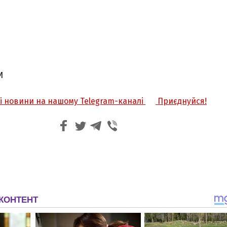
И
жі новини на нашому Telegram-каналі
Приєднуйся!
З'явилося відео знищеного ворожого С