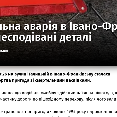
ьна аварія в Івано-Фр
несподівані деталі
акція
0:26 на вулиці Галицькій в Івано-Франківську сталася
ртна пригода зі смертельними наслідками.
лено, що водій автомобіля здійснив наїзд на пішохода, 
частину дороги по пішохідному переходу, після чого зал
о-транспортної пригоди чоловік 1994 року народження в