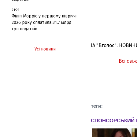
21:21
Філіп Морріс у першому півріччі
2026 року сплатила 31.7 млрд
грн податків
ІА "Вголос": НОВИН
Усі новини
Всі сві