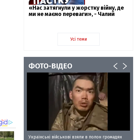
«Нас затягнули у жорстку війну, де
ми не маємо переваги», - Чалий
Усі теми
ФОТО-ВІДЕО
у-35
Українські військові взяли в полон громадян