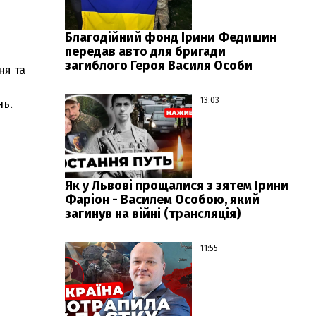
Благодійний фонд Ірини Федишин
передав авто для бригади
загиблого Героя Василя Особи
ня та
13:03
нь.
Як у Львові прощалися з зятем Ірини
Фаріон - Василем Особою, який
загинув на війні (трансляція)
11:55