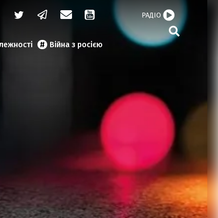
РАДІО
алежності
Війна з росією