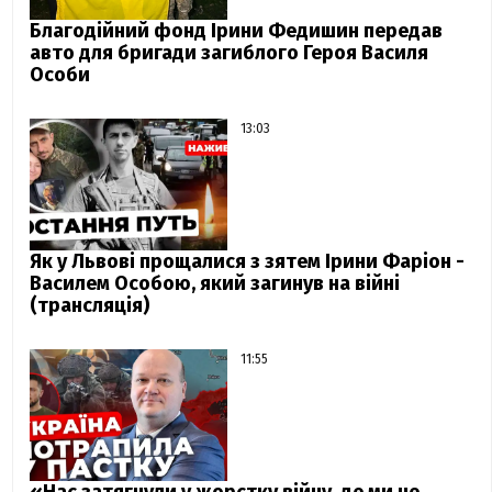
Благодійний фонд Ірини Федишин передав
авто для бригади загиблого Героя Василя
Особи
13:03
Як у Львові прощалися з зятем Ірини Фаріон -
Василем Особою, який загинув на війні
(трансляція)
11:55
«Нас затягнули у жорстку війну, де ми не