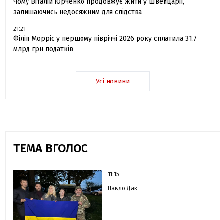
Чому Віталій Юрченко продовжує жити у Швейцарії,
залишаючись недосяжним для слідства
21:21
Філіп Морріс у першому півріччі 2026 року сплатила 31.7
млрд грн податків
Усі новини
ТЕМА ВГОЛОС
11:15
Павло Дак