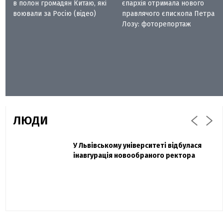
в полон громадян Китаю, які
єпархія отримала нового
воювали за Росію (відео)
правлячого єпископа Петра
Лозу: фоторепортаж
ЛЮДИ
Захисник "Азовсталі" Діанов вдруге
У Львівському університеті відбулася
Павло Дак
одружився та показав фото з весілля
інавгурація новообраного ректора
«Час не лікує, лише притуплює біль»:
сестра загиблого під Бахмутом Воїна з
Буковини розповіла про брата