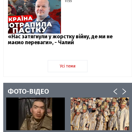
11:55
«Нас затягнули у жорстку війну, де ми не
маємо переваги», - Чалий
Усі теми
ФОТО-ВІДЕО