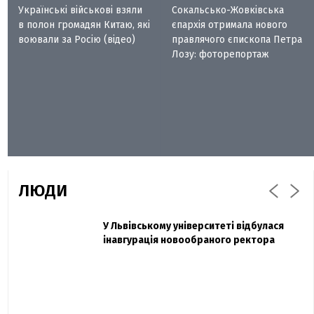
Українські військові взяли
Сокальсько-Жовківська
в полон громадян Китаю, які
єпархія отримала нового
воювали за Росію (відео)
правлячого єпископа Петра
Лозу: фоторепортаж
ЛЮДИ
Захисник "Азовсталі" Діанов вдруге
У Львівському університеті відбулася
Павло Дак
одружився та показав фото з весілля
інавгурація новообраного ректора
«Час не лікує, лише притуплює біль»:
сестра загиблого під Бахмутом Воїна з
Буковини розповіла про брата