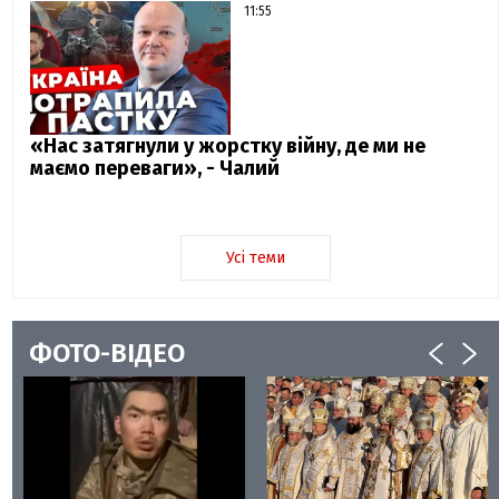
11:55
«Нас затягнули у жорстку війну, де ми не
маємо переваги», - Чалий
Усі теми
ФОТО-ВІДЕО