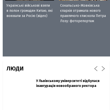
Українські військові взяли
Сокальсько-Жовківська
в полон громадян Китаю, які
єпархія отримала нового
воювали за Росію (відео)
правлячого єпископа Петра
Лозу: фоторепортаж
ЛЮДИ
Захисник "Азовсталі" Діанов вдруге
У Львівському університеті відбулася
Павло Дак
одружився та показав фото з весілля
інавгурація новообраного ректора
«Час не лікує, лише притуплює біль»:
сестра загиблого під Бахмутом Воїна з
Буковини розповіла про брата