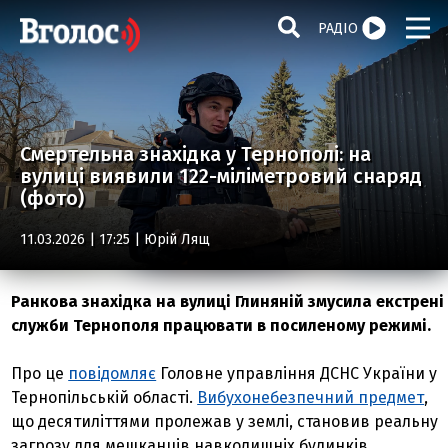
РАДІО
Смертельна знахідка у Тернополі: на
вулиці виявили 122-міліметровий снаряд
(фото)
11.03.2026 | 17:25 |
Юрій Лящ
Ранкова знахідка на вулиці Глиняній змусила екстрені
служби Тернополя працювати в посиленому режимі.
Про це
повідомляє
Головне управління ДСНС України у
Тернопільській області.
Вибухонебезпечний предмет
,
що десятиліттями пролежав у землі, становив реальну
загрозу для мешканців навколишніх будинків.