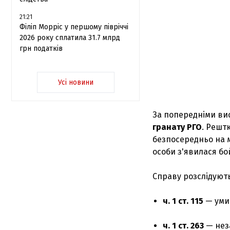
21:21
Філіп Морріс у першому півріччі
2026 року сплатила 31.7 млрд
грн податків
Усі новини
За попередніми вис
гранату РГО
. Решт
безпосередньо на мі
особи з'явилася бо
Справу розслідують
ч. 1 ст. 115
— умис
ч. 1 ст. 263
— нез