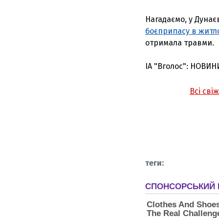
Нагадаємо, у Дунає
боєприпасу в житл
отримала травми.
ІА "Вголос": НОВИН
Всі сві