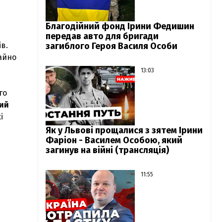
Благодійний фонд Ірини Федишин
передав авто для бригади
ів.
загиблого Героя Василя Особи
гайно
13:03
го
ий
і
Як у Львові прощалися з зятем Ірини
Фаріон - Василем Особою, який
загинув на війні (трансляція)
11:55