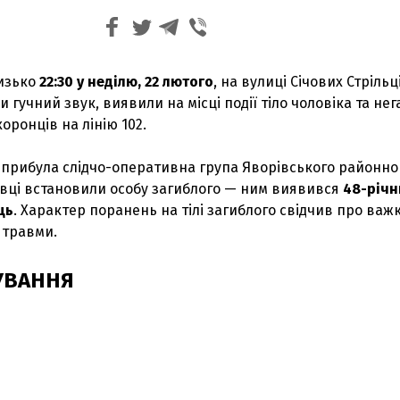
изько
22:30 у неділю, 22 лютого
, на вулиці Січових Стрільц
и гучний звук, виявили на місці події тіло чоловіка та не
ронців на лінію 102.
у прибула слідчо-оперативна група Яворівського районно
ахівці встановили особу загиблого — ним виявився
48-річн
ць
. Характер поранень на тілі загиблого свідчив про важк
 травми.
ДУВАННЯ