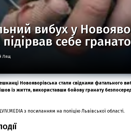
ьний вибух у Новояво
 підірвав себе гранат
й Лящ
мешканці Новояворівська стали свідками фатального виб
ішов із життя, використавши бойову гранату безпосере
LVIV.MEDIA з посиланням на поліцію Львівської області.
ПОДІЇ