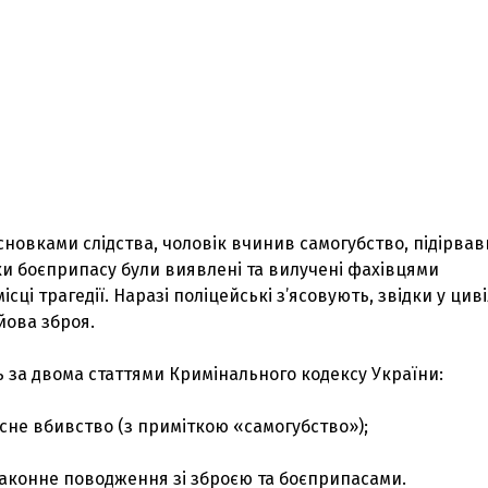
новками слідства, чоловік вчинив самогубство, підірва
ки боєприпасу були виявлені та вилучені фахівцями
сці трагедії. Наразі поліцейські з’ясовують, звідки у цив
йова зброя.
 за двома статтями Кримінального кодексу України:
не вбивство (з приміткою «самогубство»);
З'явилося відео знищеного ворожого С
аконне поводження зі зброєю та боєприпасами.