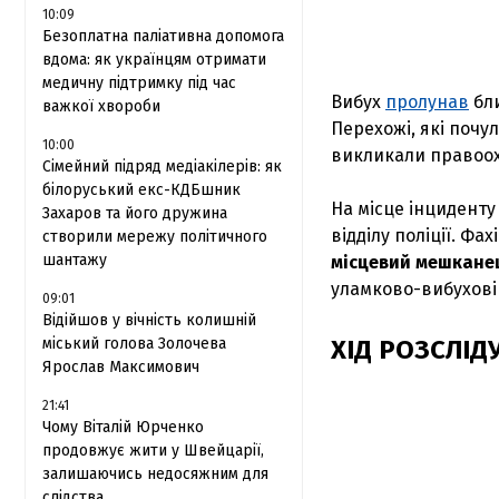
10:09
Безоплатна паліативна допомога
вдома: як українцям отримати
медичну підтримку під час
Вибух
пролунав
бл
важкої хвороби
Перехожі, які почул
10:00
викликали правоохо
Сімейний підряд медіакілерів: як
білоруський екс-КДБшник
На місце інцидент
Захаров та його дружина
відділу поліції. Ф
створили мережу політичного
шантажу
місцевий мешкане
уламково-вибухові
09:01
Відійшов у вічність колишній
міський голова Золочева
ХІД РОЗСЛІ
Ярослав Максимович
21:41
Чому Віталій Юрченко
продовжує жити у Швейцарії,
залишаючись недосяжним для
слідства