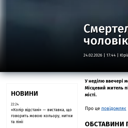
Смертел
чоловік
24.02.2026 | 17:44 |
Юрі
У неділю ввечері 
Місцевий житель п
НОВИНИ
місті.
22:24
Про це
повідомляє
«Колір відстані» — виставка, що
говорить мовою кольору, нитки
та лінії
ОБСТАВИНИ 