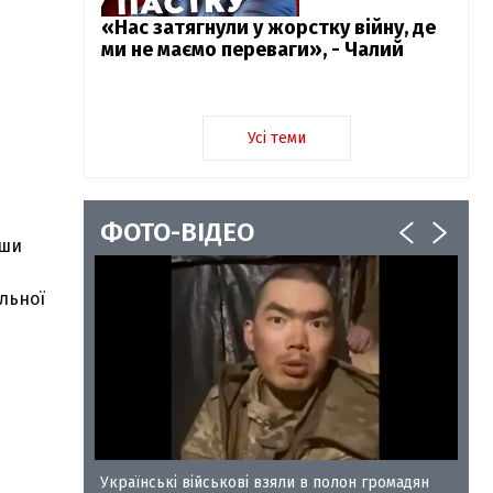
«Нас затягнули у жорстку війну, де
ми не маємо переваги», - Чалий
Усі теми
ФОТО-ВІДЕО
вши
ільної
у-35
Українські військові взяли в полон громадян