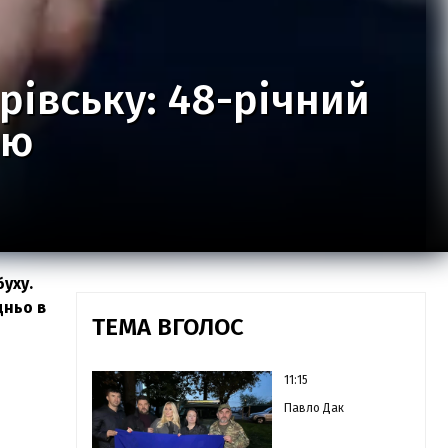
рівську: 48-річний
ою
уху.
дньо в
ТЕМА ВГОЛОС
11:15
Павло Дак