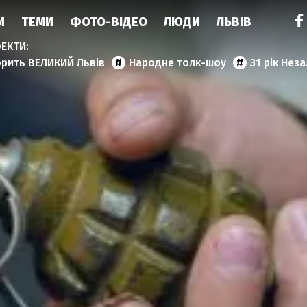
И
ТЕМИ
ФОТО-ВІДЕО
ЛЮДИ
ЛЬВІВ
орить ВЕЛИКИЙ Львів
Народне толк-шоу
31 рік Нез