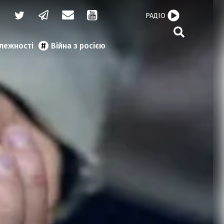
РАДІО
алежності
Війна з росією