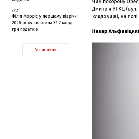
Чин похорону Орест
Дмитрія УГКЦ (вул.
21:21
кладовищі, на полі 
Філіп Морріс у першому півріччі
2026 року сплатила 31.7 млрд
грн податків
Назар Альфавіцки
Усі новини