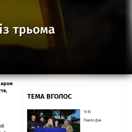
із трьома
азаром
тя,
ТЕМА ВГОЛОС
11:15
Павло Дак
об