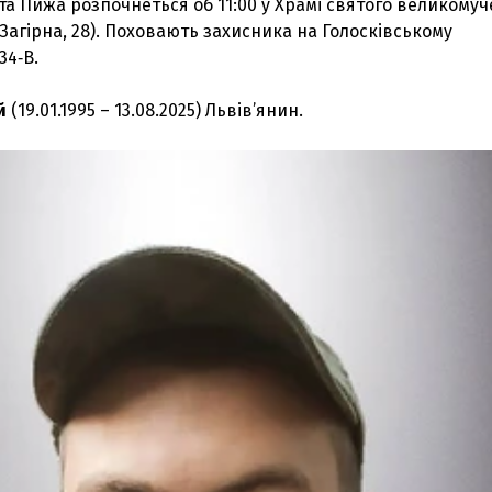
а Пижа розпочнеться об 11:00 у Храмі святого великому
 Загірна, 28). Поховають захисника на Голосківському
34‑В.
й
(19.01.1995 – 13.08.2025) Львів’янин.
З'явилося відео знищеного ворожого С