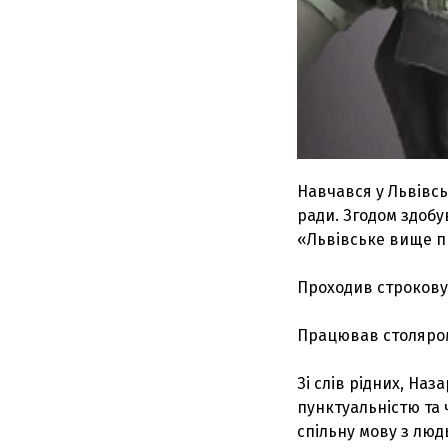
Навчався у Львівськ
ради. Згодом здоб
«Львівське вище п
Проходив строкову
Працював столяром
Зі слів рідних, На
пунктуальністю та 
спільну мову з люд