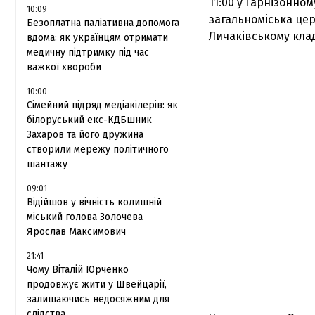
11:00 у Гарнізонном
10:09
загальноміська це
Безоплатна паліативна допомога
Личаківському клад
вдома: як українцям отримати
медичну підтримку під час
важкої хвороби
10:00
Сімейний підряд медіакілерів: як
білоруський екс-КДБшник
Захаров та його дружина
створили мережу політичного
шантажу
09:01
Відійшов у вічність колишній
міський голова Золочева
Ярослав Максимович
21:41
Чому Віталій Юрченко
продовжує жити у Швейцарії,
залишаючись недосяжним для
слідства