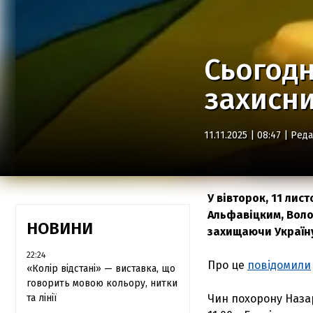
Сьогодн
захисн
11.11.2025 | 08:47 |
Реда
У вівторок, 11 ли
Альфавіцким, Воло
НОВИНИ
захищаючи Україну
22:24
Про це
повідомили
«Колір відстані» — виставка, що
говорить мовою кольору, нитки
та лінії
Чин похорону Наза