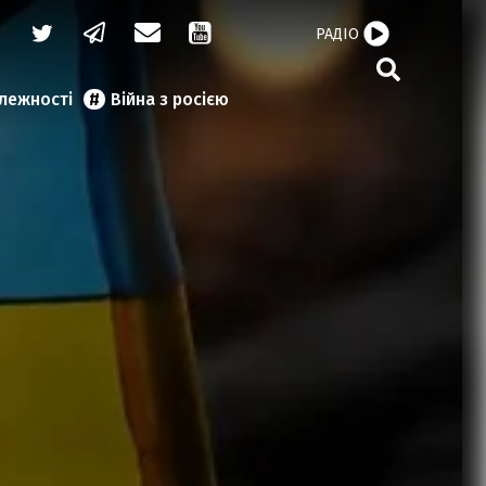
РАДІО
алежності
Війна з росією