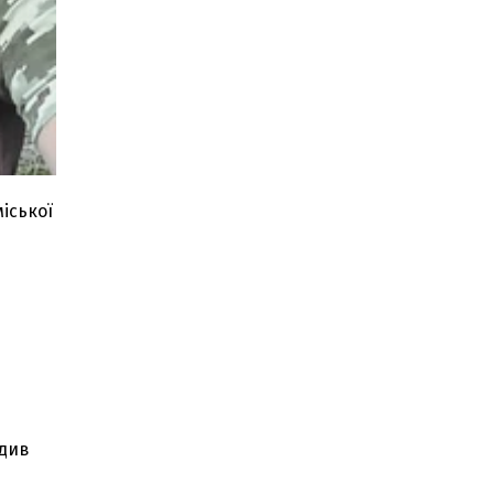
міської
одив