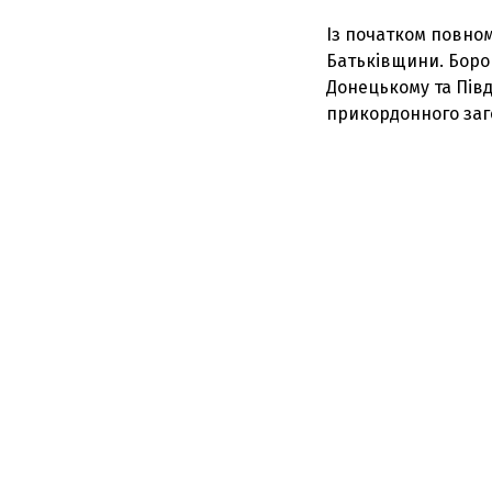
Із початком повном
Батьківщини. Борон
Донецькому та Пів
прикордонного заг