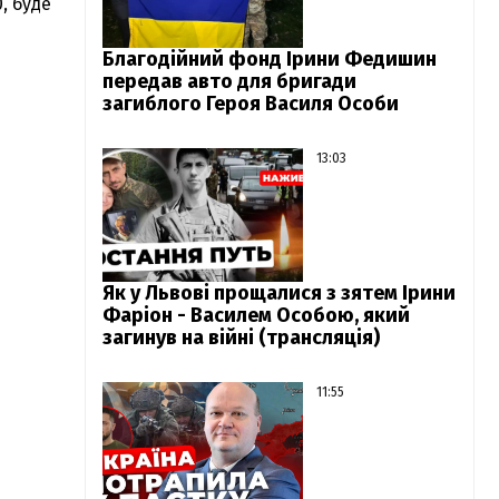
0, буде
Благодійний фонд Ірини Федишин
передав авто для бригади
загиблого Героя Василя Особи
13:03
Як у Львові прощалися з зятем Ірини
Фаріон - Василем Особою, який
загинув на війні (трансляція)
11:55