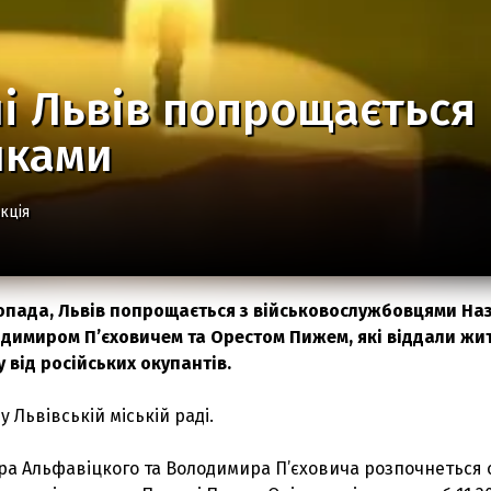
і Львів попрощається 
иками
кція
стопада, Львів попрощається з військовослужбовцями Н
димиром П’єховичем та Орестом Пижем, які віддали жит
 від російських окупантів.
у Львівській міській раді.
ра Альфавіцкого та Володимира П’єховича розпочнеться 