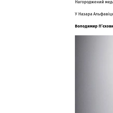
Нагороджений меда
У Назара Альфавіцк
Володимир П’єхов