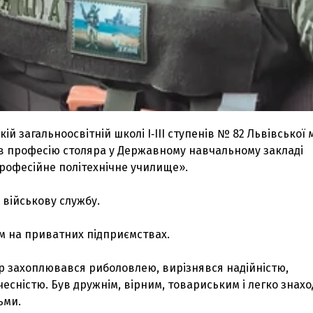
ій загальноосвітній школі І‑ІІІ ступенів № 82 Львівської 
ув професію столяра у Державному навчальному закладі
рофесійне політехнічне училище».
 військову службу.
 на приватних підприємствах.
зар захоплювався риболовлею, вирізнявся надійністю,
чесністю. Був дружнім, вірним, товариським і легко знах
ьми.