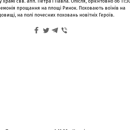
у храмі свв. апп. Петра і Павла. Опісля, орієнтовно об 11:3
ремонія прощання на площі Ринок. Поховають воїнів на
овищі, на полі почесних поховань новітніх Героїв.