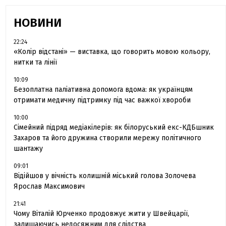
НОВИНИ
22:24
«Колір відстані» — виставка, що говорить мовою кольору,
нитки та лінії
10:09
Безоплатна паліативна допомога вдома: як українцям
отримати медичну підтримку під час важкої хвороби
10:00
Сімейний підряд медіакілерів: як білоруський екс-КДБшник
Захаров та його дружина створили мережу політичного
шантажу
09:01
Відійшов у вічність колишній міський голова Золочева
Ярослав Максимович
21:41
Чому Віталій Юрченко продовжує жити у Швейцарії,
залишаючись недосяжним для слідства