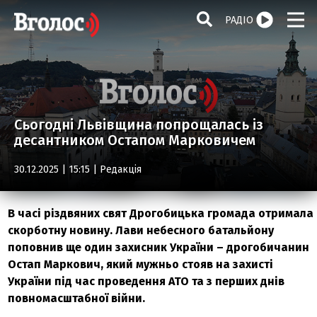
РАДІО
Сьогодні Львівщина попрощалась із
десантником Остапом Марковичем
30.12.2025 | 15:15 |
Редакція
В часі різдвяних свят Дрогобицька громада отримала
скорботну новину. Лави небесного батальйону
поповнив ще один захисник України – дрогобичанин
Остап Маркович, який мужньо стояв на захисті
України під час проведення АТО та з перших днів
повномасштабної війни.