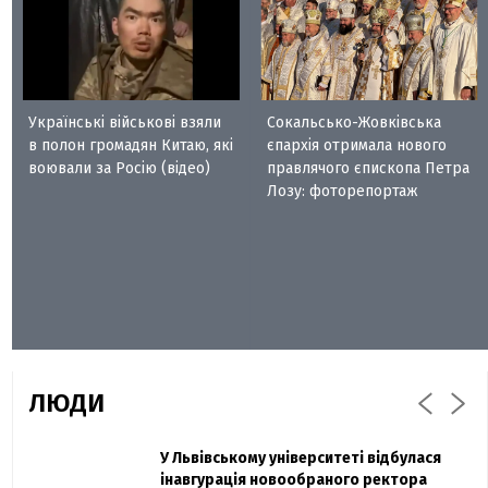
Українські військові взяли
Сокальсько-Жовківська
в полон громадян Китаю, які
єпархія отримала нового
воювали за Росію (відео)
правлячого єпископа Петра
Лозу: фоторепортаж
ЛЮДИ
Захисник "Азовсталі" Діанов вдруге
У Львівському університеті відбулася
Павло Дак
одружився та показав фото з весілля
інавгурація новообраного ректора