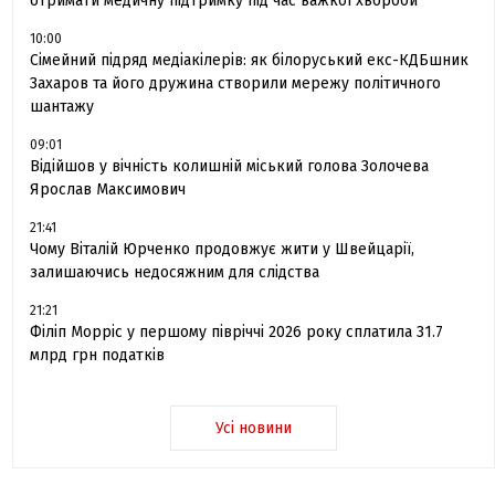
отримати медичну підтримку під час важкої хвороби
10:00
Сімейний підряд медіакілерів: як білоруський екс-КДБшник
Захаров та його дружина створили мережу політичного
шантажу
09:01
Відійшов у вічність колишній міський голова Золочева
Ярослав Максимович
21:41
Чому Віталій Юрченко продовжує жити у Швейцарії,
залишаючись недосяжним для слідства
21:21
Філіп Морріс у першому півріччі 2026 року сплатила 31.7
млрд грн податків
Усі новини