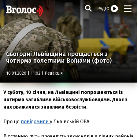
РАДІО
Сьогодні Львівщина прощається з
чотирма полеглими Воїнами (фото)
10.01.2026 | 11:02 |
Редакція
У суботу, 10 січня, на Львівщині попрощаються із
чотирма загиблими військовослужбовцями. Двоє з
них вважалися зниклими безвісти.
Про це
повідомили
у Львівській ОВА.
В останню путь проведуть захисників з різних районів