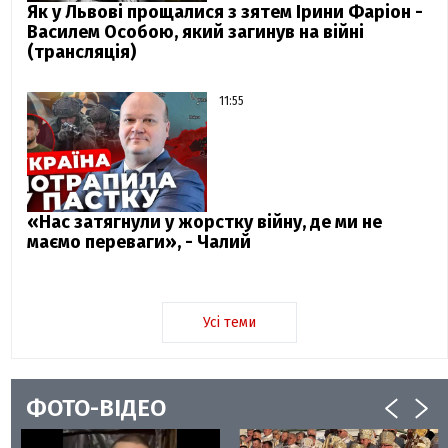
Як у Львові прощалися з зятем Ірини Фаріон -
Василем Особою, який загинув на війні
(трансляція)
11:55
«Нас затягнули у жорстку війну, де ми не
маємо переваги», - Чалий
Усі теми
ФОТО-ВІДЕО