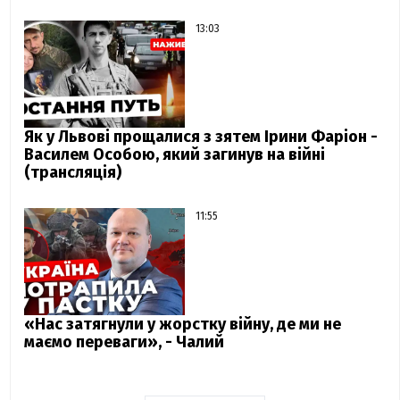
13:03
Як у Львові прощалися з зятем Ірини Фаріон -
Василем Особою, який загинув на війні
(трансляція)
11:55
«Нас затягнули у жорстку війну, де ми не
маємо переваги», - Чалий