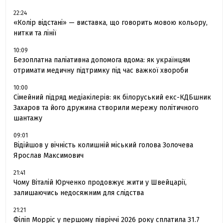
22:24
«Колір відстані» — виставка, що говорить мовою кольору,
нитки та лінії
10:09
Безоплатна паліативна допомога вдома: як українцям
отримати медичну підтримку під час важкої хвороби
10:00
Сімейний підряд медіакілерів: як білоруський екс-КДБшник
Захаров та його дружина створили мережу політичного
шантажу
09:01
Відійшов у вічність колишній міський голова Золочева
Ярослав Максимович
21:41
Чому Віталій Юрченко продовжує жити у Швейцарії,
залишаючись недосяжним для слідства
21:21
Філіп Морріс у першому півріччі 2026 року сплатила 31.7