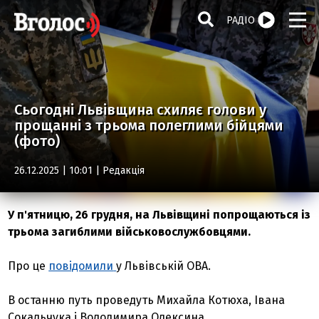
РАДІО
Сьогодні Львівщина схиляє голови у
прощанні з трьома полеглими бійцями
(фото)
26.12.2025 | 10:01 |
Редакція
У п'ятницю, 26 грудня, на Львівщині попрощаються із
трьома загиблими військовослужбовцями.
Про це
повідомили
у Львівській ОВА.
В останню путь проведуть Михайла Котюха, Івана
Сокальчука і Володимира Олексина.