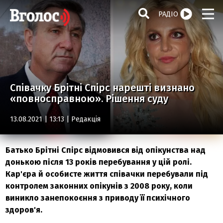
РАДІО
Співачку Брітні Спірс нарешті визнано
«повносправною». Рішення суду
13.08.2021 | 13:13 |
Редакція
Батько Брітні Спірс відмовився від опікунства над
донькою після 13 років перебування у цій ролі.
Кар'єра й особисте життя співачки перебували під
контролем законних опікунів з 2008 року, коли
виникло занепокоєння з приводу її психічного
здоров'я.