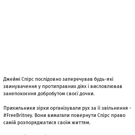
Джеймі Спірс послідовно заперечував будь-які
звинувачення у протиправних діях і висловлював
занепокоєння добробутом своєї дочки.
Прихильники зірки організували рух за її звільнення -
#FreeBritney. Вони вимагали повернути Спірс право
самій розпоряджатися своїм життям.