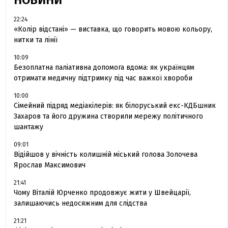
НОВИНИ
22:24
«Колір відстані» — виставка, що говорить мовою кольору,
нитки та лінії
10:09
Безоплатна паліативна допомога вдома: як українцям
отримати медичну підтримку під час важкої хвороби
10:00
Сімейний підряд медіакілерів: як білоруський екс-КДБшник
Захаров та його дружина створили мережу політичного
шантажу
09:01
Відійшов у вічність колишній міський голова Золочева
Ярослав Максимович
21:41
Чому Віталій Юрченко продовжує жити у Швейцарії,
залишаючись недосяжним для слідства
21:21