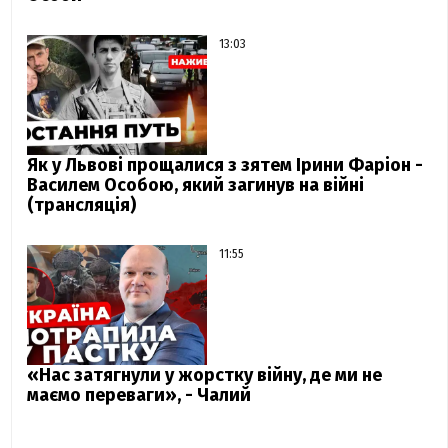
13:03
Як у Львові прощалися з зятем Ірини Фаріон -
Василем Особою, який загинув на війні
(трансляція)
11:55
«Нас затягнули у жорстку війну, де ми не
маємо переваги», - Чалий