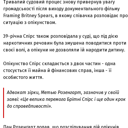
Тривалий судовий процес знову привернув увагу
громадськості після виходу документального фільму
Framing Britney Spears, в якому співачка розповідає про
ситуацію з опікунством.
39-річна Спірс також розповідала у суді, що під дією
наркотичних речовин була змушена поводитися проти
своєї волі, а опікуни не дозволяли їй народити дитину.
Опікунство Спірс складається з двох частин - одна
стосується її майна й фінансових справ, інша - її
особистого життя.
Адвокат зірки, Метью Розенгарт, зазначив у своїй
заяві: «Це велика перемога Брітні Спірс і ще один крок
до справедливості».
Пан Розенгарт додав, що розслідування дій опікунів,