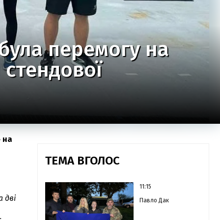
була перемогу на
 стендової
 на
ТЕМА ВГОЛОС
11:15
а дві
Павло Дак