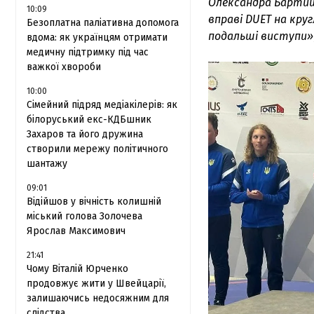
Олександра Бартише
10:09
вправі DUET на кру
Безоплатна паліативна допомога
подальші виступи»
вдома: як українцям отримати
медичну підтримку під час
важкої хвороби
10:00
Сімейний підряд медіакілерів: як
білоруський екс-КДБшник
Захаров та його дружина
створили мережу політичного
шантажу
09:01
Відійшов у вічність колишній
міський голова Золочева
Ярослав Максимович
21:41
Чому Віталій Юрченко
продовжує жити у Швейцарії,
залишаючись недосяжним для
слідства