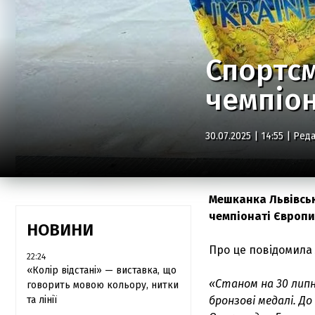
Спортсм
чемпіон
30.07.2025 | 14:55 |
Реда
Мешканка Львівсь
чемпіонаті Європи 
НОВИНИ
Про це повідомила
22:24
«Колір відстані» — виставка, що
«Станом на 30 липн
говорить мовою кольору, нитки
та лінії
бронзові медалі. Д