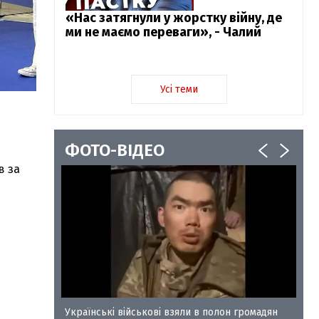
«Нас затягнули у жорстку війну, де
ми не маємо переваги», - Чалий
Усі теми
ФОТО-ВІДЕО
в за
у-35
Українські військові взяли в полон громадян