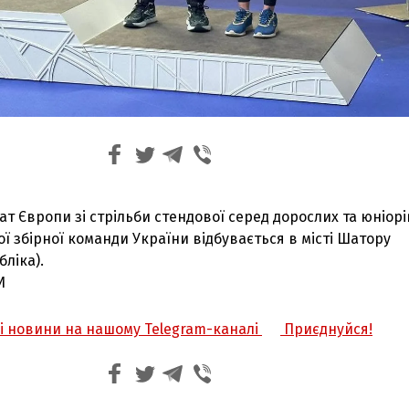
ат Європи зі стрільби стендової серед дорослих та юніорі
ї збірної команди України відбувається в місті Шатору
ліка).
И
жі новини на нашому Telegram-каналі
Приєднуйся!
З'явилося відео знищеного ворожого С