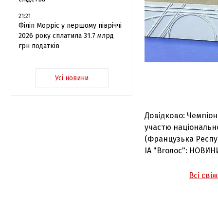
21:21
Філіп Морріс у першому півріччі
2026 року сплатила 31.7 млрд
грн податків
Усі новини
Довідково: Чемпіон
участю національно
(Французька Респуб
ІА "Вголос": НОВИН
Всі сві