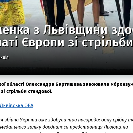
енка з Львівщини здо
аті Європи зі стрільби
кція
кої області Олександра Бартишева завоювала «бронзу»
зі стрільби стендової.
Львівська ОВА
.
я збірна України вже здобула три нагороди: одну срібну т
о медального заліку доєдналася представниця Львівщини