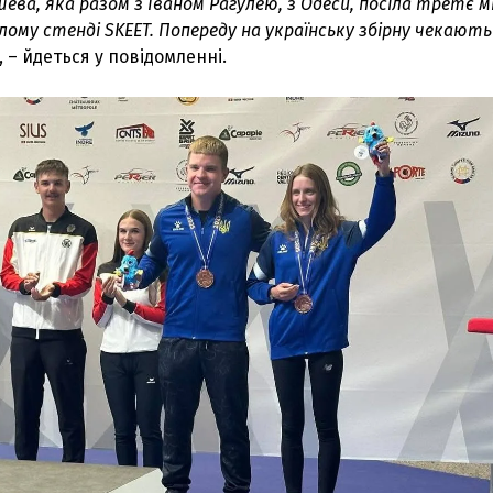
ва, яка разом з Іваном Рагулею, з Одеси, посіла третє мі
глому стенді SKEET. Попереду на українську збірну чекають
, – йдеться у повідомленні.