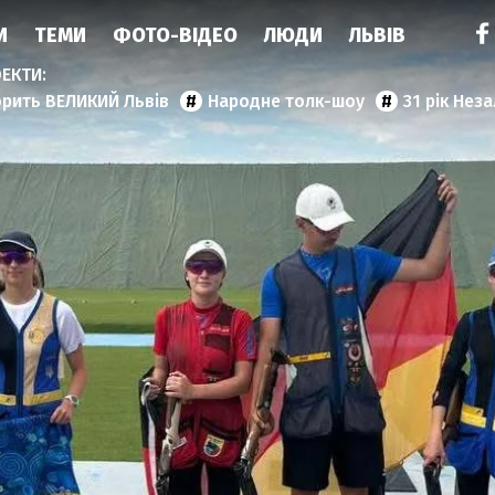
И
ТЕМИ
ФОТО-ВІДЕО
ЛЮДИ
ЛЬВІВ
орить ВЕЛИКИЙ Львів
Народне толк-шоу
31 рік Нез