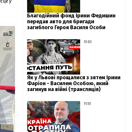
сце у
Благодійний фонд Ірини Федишин
передав авто для бригади
загиблого Героя Василя Особи
13:03
Як у Львові прощалися з зятем Ірини
Фаріон - Василем Особою, який
загинув на війні (трансляція)
11:55