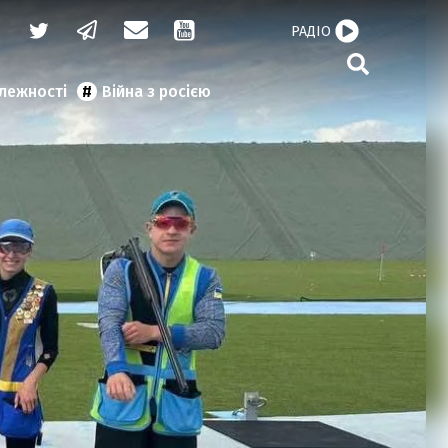
РАДІО
алежності
Війна з росією