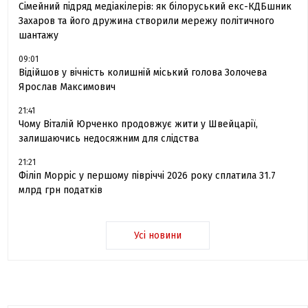
Сімейний підряд медіакілерів: як білоруський екс-КДБшник
Захаров та його дружина створили мережу політичного
шантажу
09:01
Відійшов у вічність колишній міський голова Золочева
Ярослав Максимович
21:41
Чому Віталій Юрченко продовжує жити у Швейцарії,
залишаючись недосяжним для слідства
21:21
Філіп Морріс у першому півріччі 2026 року сплатила 31.7
млрд грн податків
Усі новини