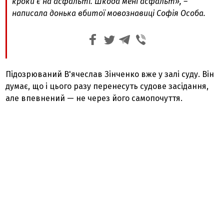
кроки є на асфальті. Шкода мені асфальт», –
написала донька вбитої мовознавиці Софія Особа.
Підозрюваний В'ячеслав Зінченко вже у залі суду. Він
думає, що і цього разу перенесуть судове засідання,
але впевнений — не через його самопочуття.