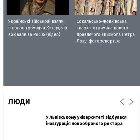
Українські військові взяли
Сокальсько-Жовківська
в полон громадян Китаю, які
єпархія отримала нового
воювали за Росію (відео)
правлячого єпископа Петра
Лозу: фоторепортаж
ЛЮДИ
Захисник "Азовсталі" Діанов вдруге
У Львівському університеті відбулася
Павло Дак
одружився та показав фото з весілля
інавгурація новообраного ректора
«Час не лікує, лише притуплює біль»:
сестра загиблого під Бахмутом Воїна з