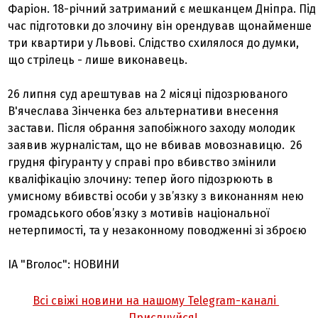
Фаріон. 18-річний затриманий є мешканцем Дніпра. Під
час підготовки до злочину він орендував щонайменше
три квартири у Львові. Слідство схилялося до думки,
що стрілець - лише виконавець.
26 липня суд арештував на 2 місяці підозрюваного
В'ячеслава Зінченка без альтернативи внесення
застави. Після обрання запобіжного заходу молодик
заявив журналістам, що не вбивав мовознавицю. 26
грудня фігуранту у справі про вбивство змінили
кваліфікацію злочину: тепер його підозрюють в
умисному вбивстві особи у зв’язку з виконанням нею
громадського обов’язку з мотивів національної
нетерпимості, та у незаконному поводженні зі зброєю
ІА "Вголос": НОВИНИ
Всі свіжі новини на нашому Telegram-каналі
Приєднуйся!