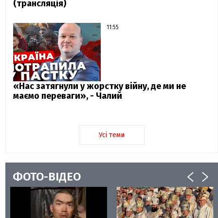
(трансляція)
11:55
«Нас затягнули у жорстку війну, де ми не
маємо переваги», - Чалий
Усі теми
ФОТО-ВІДЕО